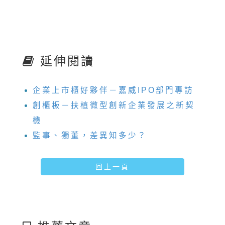
延伸閱讀
企業上市櫃好夥伴－嘉威IPO部門專訪
創櫃板－扶植微型創新企業發展之新契
機
監事、獨董，差異知多少？
回上一頁