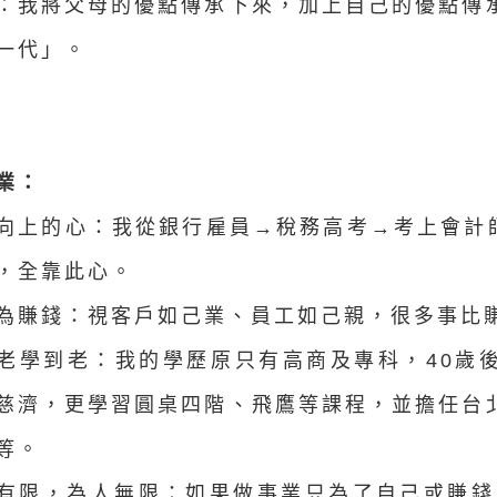
承：我將父母的優點傳承下來，加上自己的優點傳
一代」。
業：
斷向上的心：我從銀行雇員→稅務高考→考上會計
，全靠此心。
只為賺錢：視客戶如己業、員工如己親，很多事比
到老學到老：我的學歷原只有高商及專科，40歲
慈濟，更學習圓桌四階、飛鷹等課程，並擔任台
等。
己有限，為人無限：如果做事業只為了自己或賺錢