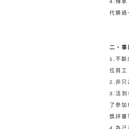
4.傳
代勝過
二、事
1.不
位員工
2.非
3.活
了參加
獎評審
4.為