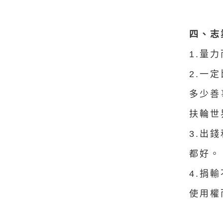
四、志
1.量
2.一
多少善
扶輪世
3.出
都好。
4.捐
使用權