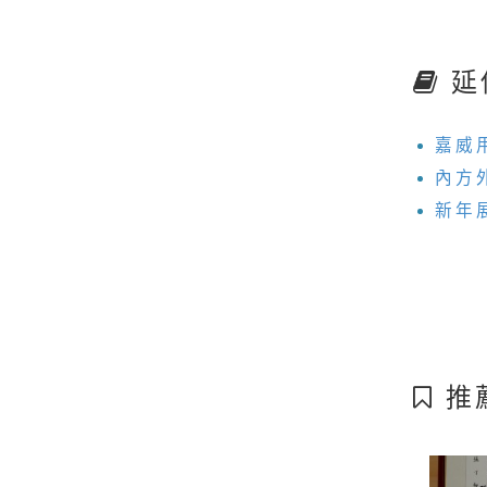
延
嘉威
內方
新年
推