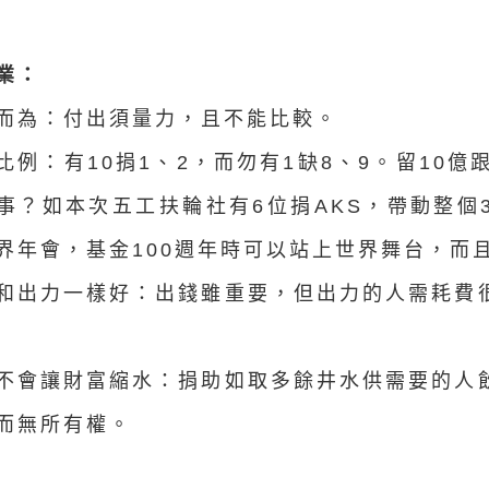
業：
力而為：付出須量力，且不能比較。
定比例：有10捐1、2，而勿有1缺8、9。留10
事？如本次五工扶輪社有6位捐AKS，帶動整個3
界年會，基金100週年時可以站上世界舞台，而
錢和出力一樣好：出錢雖重要，但出力的人需耗費
輸不會讓財富縮水：捐助如取多餘井水供需要的人
而無所有權。