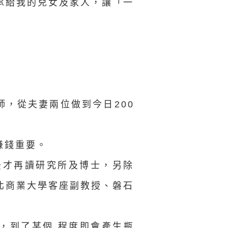
承給我的兒女及家人，讓「一
師，從夫妻兩位做到今日200
賺錢重要。
後才再讀研究所及博士，另除
北商業大學客座副教授、磐石
，到了某個 程度即會產生瓶