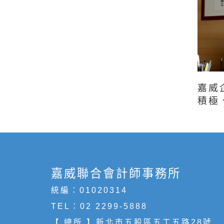
嘉威
積極
嘉威聯合會計師事務所
統編：01020314
TEL：
02 2299-5888
【 總所 】新北市五股區五工五路28號