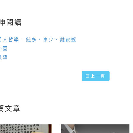
伸閱讀
用人哲學 - 錢多、事少、離家近
外圓
展望
回上一頁
薦文章