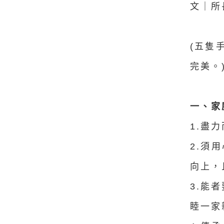
文｜
所
(五隻
完美。
一、家
1.盡
2.須
向上，
3.能
睦一家