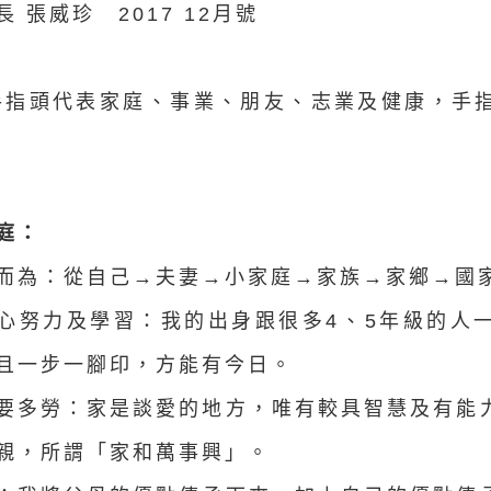
長
張威珍
2017 12月號
手指頭代表家庭、事業、朋友、志業及健康，手
)
庭：
力而為：從自己→夫妻→小家庭→家族→家鄉→國
用心努力及學習：我的出身跟很多4、5年級的人
且一步一腳印，方能有今日。
者要多勞：家是談愛的地方，唯有較具智慧及有能
親，所謂「家和萬事興」。