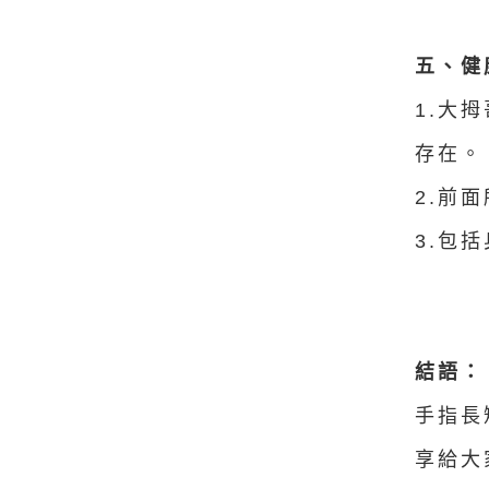
五、健
1.大
存在。
2.前
3.包
結語：
手指長
享給大