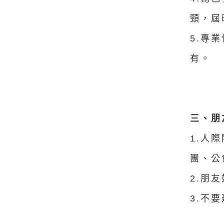
頸，屆
5.專
有。
三、朋
1.人
團、公
2.朋
3.不