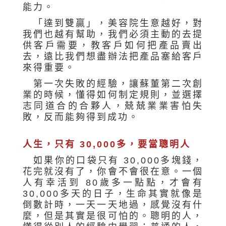
能力。
「達到雙贏」，美容院生意越好，對
我們也越有幫助，我們必須主動的去提
供客戶需要，教客戶如何把產品賣出
去，遠比我們想盡辦法把產品塞給客戶
來得重要。
第一次失敗的經驗，讓蘇董第二次創
業的時候，懂得如何制定規則，並選擇
志同道合的合夥人，兢兢業業害怕失
敗，反而能夠得到成功。
人生，只有 30,000多，要當聰明人
如果你的口袋只有 30,000多塊錢，
花完就沒有了，你會不會很在意。一個
人有幸活到 80歲多一點點，才會有
30,000多天的日子，生命其實就像是
倒數計時，一天一天地過，感覺沒有什
麼，但是其實是很可怕的。聰明的人，