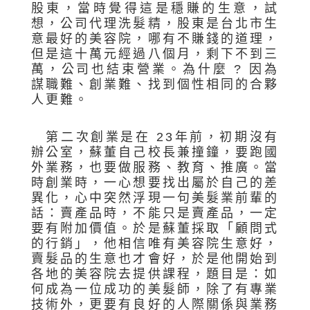
股東，當時覺得這是穩賺的生意，試
想，公司代理洗髮精，股東是台北市生
意最好的美容院，哪有不賺錢的道理，
但是這十萬元經過八個月，剩下不到三
萬，公司也結束營業。為什麼 ? 因為
謀職難、創業難、找到個性相同的合夥
人更難。
第二次創業是在 23年前，初期沒有
辦公室，蘇董自己校長兼撞鐘，要跑國
外業務，也要做服務、教育、推廣。當
時創業時，一心想要找出屬於自己的差
異化，心中突然浮現一句美髮業前輩的
話：賣產品時，不能只是賣產品，一定
要有附加價值。於是蘇董採取「顧問式
的行銷」，他相信唯有美容院生意好，
賣髮品的生意也才會好，於是他開始到
各地的美容院去提供課程，題目是：如
何成為一位成功的美髮師，除了有專業
技術外，更要有良好的人際關係與業務