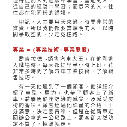
懂得從別人的經驗中學習；普通的人，
從自己的經驗中學習；而愚笨的人，往
往都在犯同樣的錯誤。
切記，人生要用天來過，時間非常的
寶貴，所以我們都要當聰明的人，以時
間爭取空間，少走冤枉路。
專業 = (專業技術+專業態度)
喬吉拉德 -銷售汽車大王，在他剛進
入職場時，每天都提早半小時上班，花
非常多時間了解汽車工業技術，了解銷
售技巧。
有一天他遇到了一個顧客，他詳細介
紹了車型、馬力，也帶了顧客上了新
車，體驗駕駛座舒適的感覺，及感受皮
椅的香味。顧客經過他詳盡的介紹，十
分滿意，決定要買單，但是在從新車走
回辦公室的十公尺路上，顧客卻突然決
定不買了，掉頭就走。