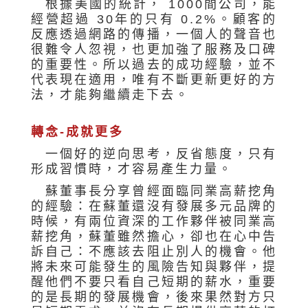
根據美國的統計， 1000間公司，能
經營超過 30年的只有 0.2%。顧客的
反應透過網路的傳播，一個人的聲音也
很難令人忽視，也更加強了服務及口碑
的重要性。所以過去的成功經驗，並不
代表現在適用，唯有不斷更新更好的方
法，才能夠繼續走下去。
轉念-成就更多
一個好的逆向思考，反省態度，只有
形成習慣時，才容易產生力量。
蘇董事長分享曾經面臨同業高薪挖角
的經驗：在蘇董還沒有發展多元品牌的
時候，有兩位資深的工作夥伴被同業高
薪挖角，蘇董雖然擔心，卻也在心中告
訴自己：不應該去阻止別人的機會。他
將未來可能發生的風險告知與夥伴，提
醒他們不要只看自己短期的薪水，重要
的是長期的發展機會，後來果然對方只