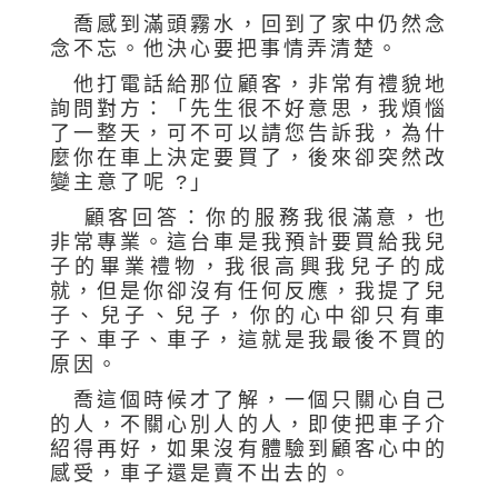
喬感到滿頭霧水，回到了家中仍然念
念不忘。他決心要把事情弄清楚。
他打電話給那位顧客，非常有禮貌地
詢問對方：「先生很不好意思，我煩惱
了一整天，可不可以請您告訴我，為什
麼你在車上決定要買了，後來卻突然改
變主意了呢 ?」
顧客回答：你的服務我很滿意，也
非常專業。這台車是我預計要買給我兒
子的畢業禮物，我很高興我兒子的成
就，但是你卻沒有任何反應，我提了兒
子、兒子、兒子，你的心中卻只有車
子、車子、車子，這就是我最後不買的
原因。
喬這個時候才了解，一個只關心自己
的人，不關心別人的人，即使把車子介
紹得再好，如果沒有體驗到顧客心中的
感受，車子還是賣不出去的。