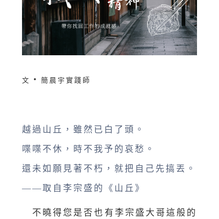
‧
文
簡晨宇實踐師
越過山丘，雖然已白了頭。
喋喋不休，時不我予的哀愁。
還未如願見著不朽，就把自己先搞丟。
——取自李宗盛的《山丘》
不曉得您是否也有李宗盛大哥這般的