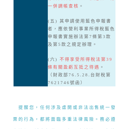
一併調帳查核
。
(五) 其申請使用藍色申報書
者，應依營利事業所得稅藍色
申報書實施辦法第7條第3款
及第5款之規定辦理。
(六)
不得享受所得稅法第39
條有關盈虧互抵之待遇
。
（財政部76.5.28.台財稅第
7621746號函）
提醒您，任何涉及虛開或非法出售統一發
票的行為，都將面臨多重法律風險。務必遵