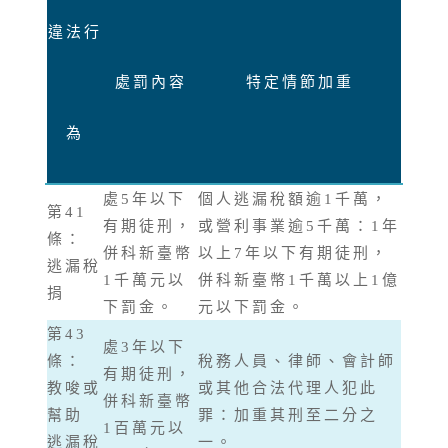
違法行
處罰內容
特定情節加重
為
處5年以下
個人逃漏稅額逾1千萬，
第41
有期徒刑，
或營利事業逾5千萬：1年
條：
併科新臺幣
以上7年以下有期徒刑，
逃漏稅
1千萬元以
併科新臺幣1千萬以上1億
捐
下罰金。
元以下罰金。
第43
處3年以下
條：
稅務人員、律師、會計師
有期徒刑，
教唆或
或其他合法代理人犯此
併科新臺幣
幫助
罪：加重其刑至二分之
1百萬元以
逃漏稅
一。