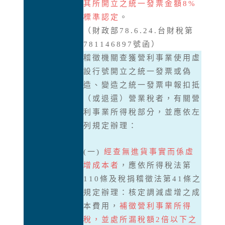
其所開立之統一發票金額8%
標準認定
。
（財政部78.6.24.台財稅第
781146897號函）
稽徵機關查獲營利事業使用虛
設行號開立之統一發票或偽
造、變造之統一發票申報扣抵
（或退還）營業稅者，有關營
利事業所得稅部分，並應依左
列規定辦理：
(一)
經查無進貨事實而係虛
增成本者
，應依所得稅法第
110條及稅捐稽徵法第41條之
規定辦理：核定調減虛增之成
本費用，
補徵營利事業所得
稅，並處所漏稅額2倍以下之