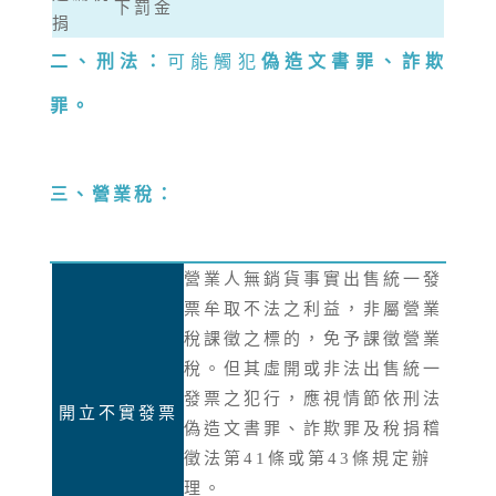
下罰金
捐
二、刑法：
可能觸犯
偽造文書罪、詐欺
罪。
三、營業稅：
營業人無銷貨事實出售統一發
票牟取不法之利益，非屬營業
稅課徵之標的，免予課徵營業
稅。但其虛開或非法出售統一
發票之犯行，應視情節依刑法
開立不實發票
偽造文書罪、詐欺罪及稅捐稽
徵法第41條或第43條規定辦
理。