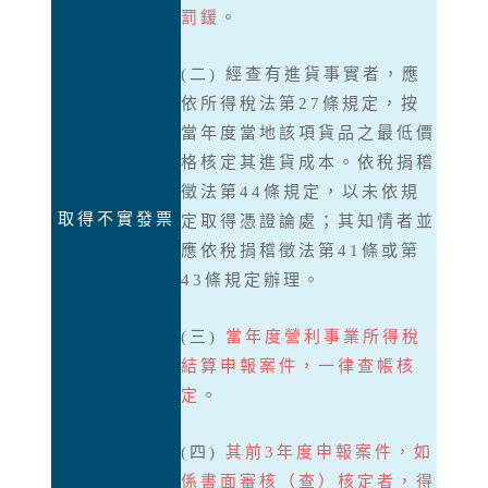
罰鍰
。
(二) 經查有進貨事實者，應
依所得稅法第27條規定，按
當年度當地該項貨品之最低價
格核定其進貨成本。依稅捐稽
徵法第44條規定，以未依規
取得不實發票
定取得憑證論處；其知情者並
應依稅捐稽徵法第41條或第
43條規定辦理。
(三)
當年度營利事業所得稅
結算申報案件，一律查帳核
定
。
(四)
其前3年度申報案件，如
係書面審核（查）核定者，得