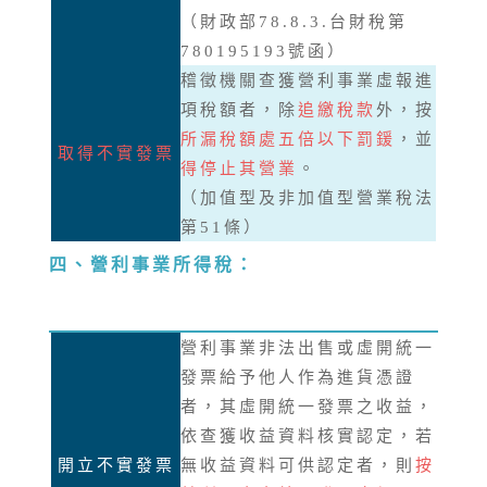
（財政部78.8.3.台財稅第
780195193號函）
稽徵機關查獲營利事業虛報進
項稅額者，除
追繳稅款
外，按
所漏稅額處五倍以下罰鍰
，並
取得不實發票
得停止其營業
。
（加值型及非加值型營業稅法
第51條）
四、營利事業所得稅：
營利事業非法出售或虛開統一
發票給予他人作為進貨憑證
者，其虛開統一發票之收益，
依查獲收益資料核實認定，若
開立不實發票
無收益資料可供認定者，則
按