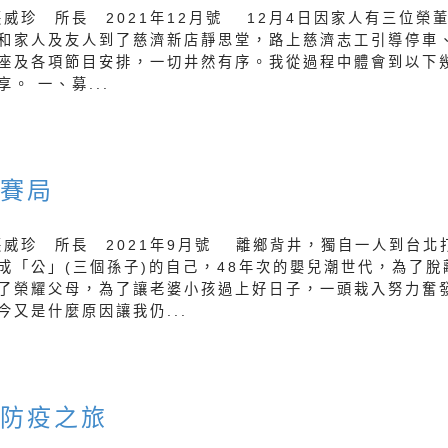
張威珍 所長 2021年12月號 12月4日因家人有三位榮
和家人及友人到了慈濟新店靜思堂，路上慈濟志工引導停車
座及各項節目安排，一切井然有序。我從過程中體會到以下
享。 一、募...
限賽局
張威珍 所長 2021年9月號 離鄉背井，獨自一人到台北
成「公」(三個孫子)的自己，48年次的嬰兒潮世代，為了脫
了榮耀父母，為了讓老婆小孩過上好日子，一頭栽入努力奮
今又是什麼原因讓我仍...
威防疫之旅