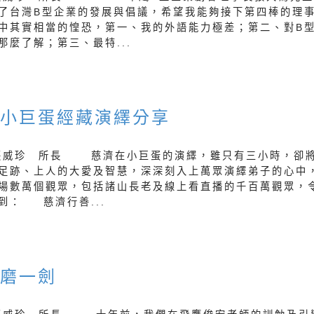
了台灣B型企業的發展與倡議，希望我能夠接下第四棒的理
中其實相當的惶恐，第一、我的外語能力極差；第二、對B
那麼了解；第三、最特...
濟小巨蛋經藏演繹分享
張威珍 所長 慈濟在小巨蛋的演繹，雖只有三小時，卻
足跡、上人的大愛及智慧，深深刻入上萬眾演繹弟子的心中
場數萬個觀眾，包括諸山長老及線上看直播的千百萬觀眾，
到： 慈濟行善...
年磨一劍