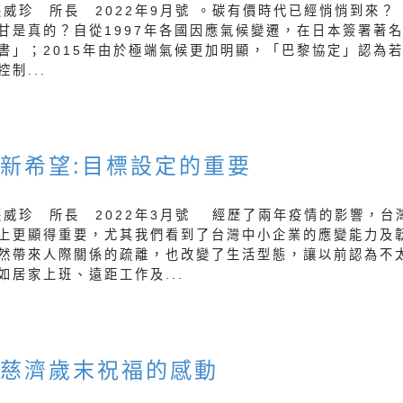
張威珍 所長 2022年9月號 。碳有價時代已經悄悄到來
甘是真的？自從1997年各國因應氣候變遷，在日本簽署著
書」；2015年由於極端氣候更加明顯，「巴黎協定」認為
制...
新希望:目標設定的重要
張威珍 所長 2022年3月號 經歷了兩年疫情的影響，台
上更顯得重要，尤其我們看到了台灣中小企業的應變能力及
然帶來人際關係的疏離，也改變了生活型態，讓以前認為不
如居家上班、遠距工作及...
加慈濟歲末祝福的感動