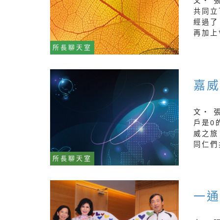
文‧ 
共同立
經過了
再加上
所長聊天室
嘉威
文‧ 
戶是0
威之旅
同仁們
所長聊天室
一通