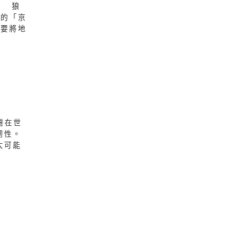
？ 狼
名的「京
若要將地
灣在世
韌性。
太可能