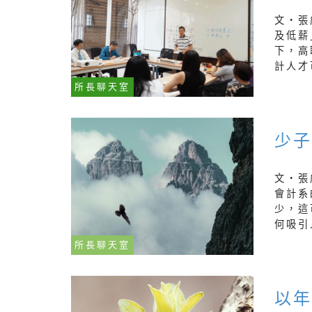
文‧張
及低薪
下，高
計人才可
所長聊天室
少子
文‧張
會計系
少，這
何吸引人
所長聊天室
以