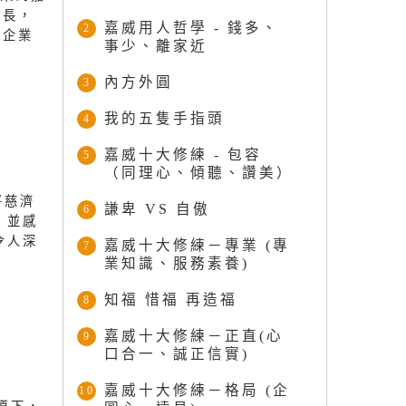
事長，
嘉威用人哲學 - 錢多、
2
型企業
事少、離家近
內方外圓
3
我的五隻手指頭
4
嘉威十大修練 - 包容
5
（同理心、傾聽、讚美）
將慈濟
謙卑 VS 自傲
6
，並感
令人深
嘉威十大修練－專業 (專
7
業知識、服務素養)
知福 惜福 再造福
8
嘉威十大修練－正直(心
9
口合一、誠正信實)
嘉威十大修練－格局 (企
10