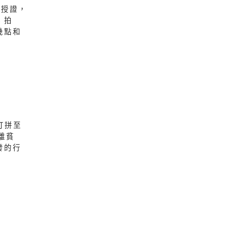
董授證，
、拍
幾點和
打拼至
離貧
發的行