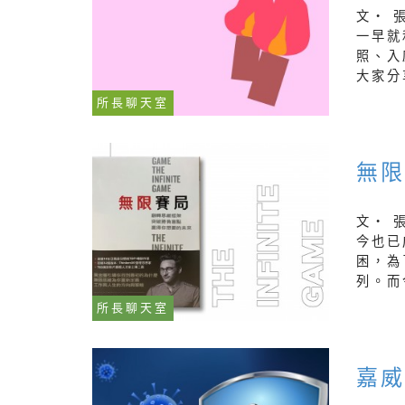
文‧ 
一早就
照、入
大家分
所長聊天室
無
文‧ 
今也已
困，為
列。而
所長聊天室
嘉