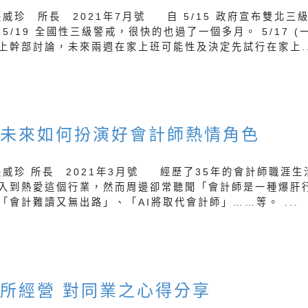
張威珍 所長 2021年7月號 自 5/15 政府宣布雙北三
 5/19 全國性三級警戒，很快的也過了一個多月。 5/17 (一
上幹部討論，未來兩週在家上班可能性及決定先試行在家上..
威未來如何扮演好會計師熱情角色
張威珍 所長 2021年3月號 經歷了35年的會計師職涯生
入到熱愛這個行業，然而周邊卻常聽聞「會計師是一種爆肝
「會計難讀又無出路」、「AI將取代會計師」……等。 ...
所經營 對同業之心得分享