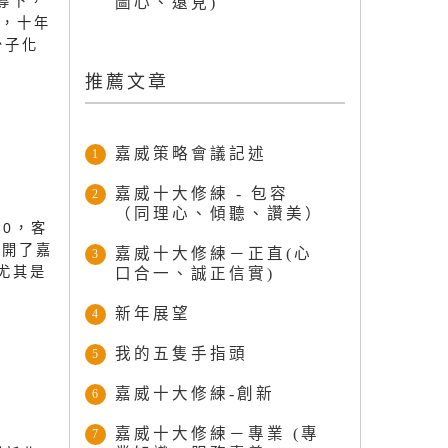
導下，
圖心、遠見)
日，十年
少子化
推薦文章
嘉威策略會議記述
1
嘉威十大修練 - 包容
2
（同理心、傾聽、讚美）
0，客
展開了嘉
嘉威十大修練－正直(心
3
尤其是
口合一、誠正信實)
新年展望
4
我的五隻手指頭
5
嘉威十大修練-創新
6
嘉威十大修練－專業 (專
7