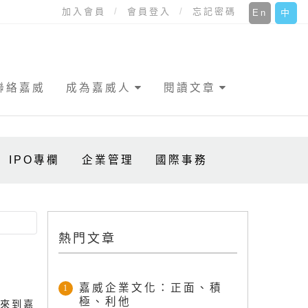
加入會員
會員登入
忘記密碼
En
中
聯絡嘉威
成為嘉威人
閱讀文章
IPO專欄
企業管理
國際事務
熱門文章
嘉威企業文化：正面、積
1
極、利他
生來到嘉