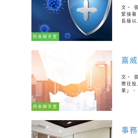
文‧ 
緊接著
長級以
所長聊天室
嘉
文‧ 
嚮往投
業」、
所長聊天室
事務