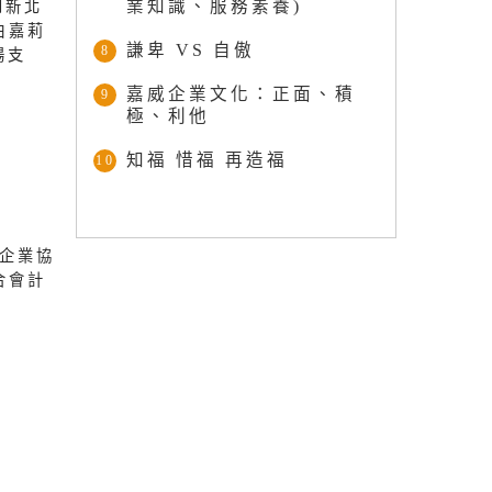
業知識、服務素養)
到新北
白嘉莉
謙卑 VS 自傲
8
場支
嘉威企業文化：正面、積
9
極、利他
知福 惜福 再造福
10
型企業協
合會計