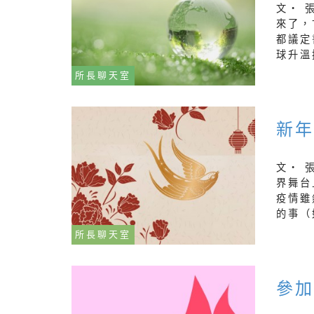
文‧ 
來了，
都議定
球升溫控
所長聊天室
新年
文‧ 
界舞台
疫情雖
的事（
所長聊天室
參