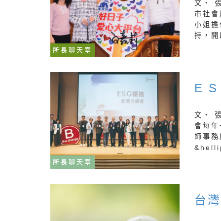
文‧ 
市社會
小姐擔
持，開
所長聊天室
E 
文‧ 
會每年
師事務
&helli
所長聊天室
台灣