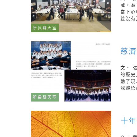
威，為
當下心
並沒有
所長聊天室
慈
文‧ 
的歷史
動了現
深體悟
所長聊天室
十