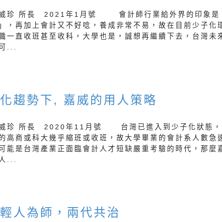
威珍 所長 2021年1月號 會計師行業給外界的印象是
」，再加上會計又不好唸，養成非常不易，故在目前少子化
職一直收班甚至收科，大學也是，誠想再繼續下去，台灣未
...
化趨勢下, 嘉威的用人策略
威珍 所長 2020年11月號 台灣已進入到少子化狀態
的高商或科大幾乎縮班或收班，故大學畢業的會計系人數急
可能是台灣產業正面臨會計人才短缺嚴重考驗的時代，那麼
...
年輕人為師，兩代共治