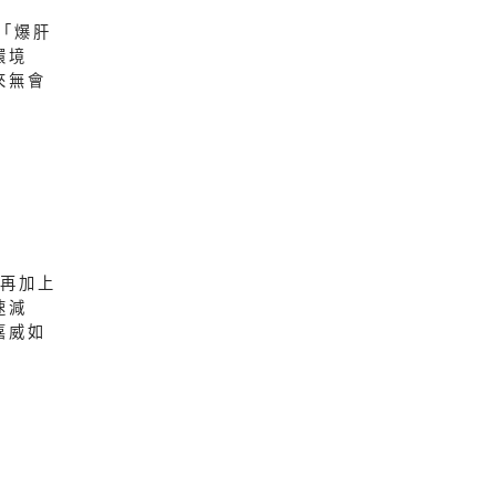
「爆肝
環境
來無會
，再加上
速減
嘉威如