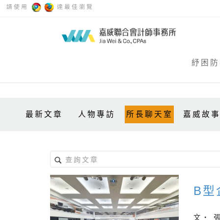
請使用
達最佳瀏覽
紓困防
最新文章
人物專訪
所長聊天室
嘉威故
B型
文‧ 