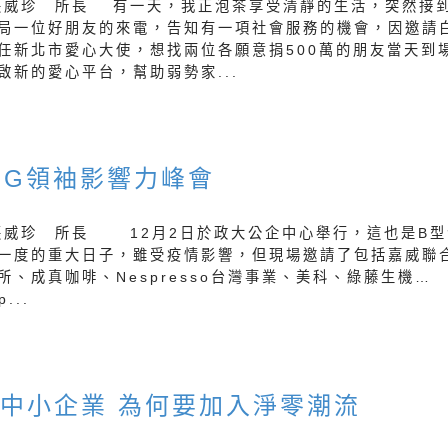
張威珍 所長 有一天，我正泡茶享受清靜的生活，突然接
局一位好朋友的來電，告知有一項社會服務的機會，因邀請
任新北市愛心大使，想找兩位各願意捐500萬的朋友當天到
啟新的愛心平台，幫助弱勢家...
S G領袖影響力峰會
張威珍 所長 12月2日於政大公企中心舉行，這也是B
一度的重大日子，雖受疫情影響，但現場邀請了包括嘉威聯
所、成真咖啡、Nespresso台灣事業、美科、綠藤生機…
p...
中小企業 為何要加入淨零潮流