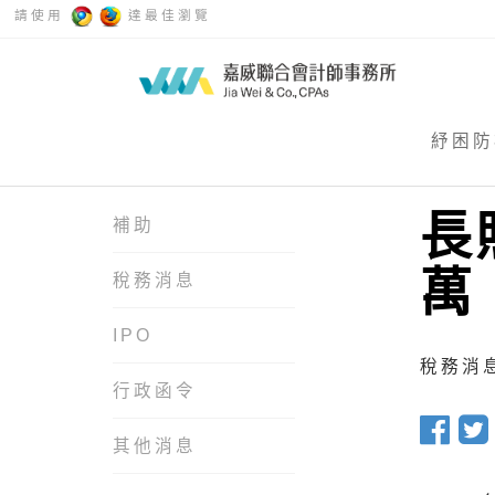
請使用
達最佳瀏覽
紓困防
長
補助
萬
稅務消息
IPO
稅務消息 
行政函令
其他消息