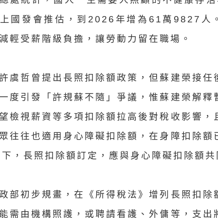
上國發會推估，到2026年增為61萬9827
減輕受薪階級負擔，讓勞動力留在職場。
許虞哲曾提出長照扣除額政策，但蘇建榮接任
一度引發「許規蘇不隨」爭議，惟蘇建榮解釋
望檢視薪資等多項扣除額拉高後對稅收影響，
眾往往也適用身心障礙扣除額，在身障扣除額
萬下，長照扣除額訂定，應與身心障礙扣除額共
政部初步規畫，在《所得稅法》增列長照扣除
能需由機構照護，或聘請看護、外傭等，支出