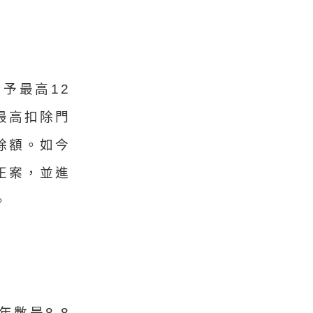
予最高12
最高扣除門
除額。如今
正案，並進
。
數是8.8