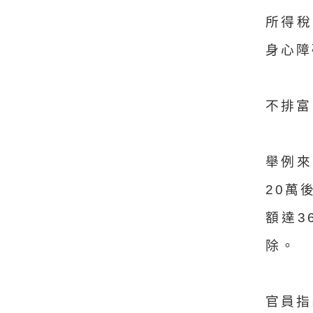
所得稅
身心障
不排富
舉例來
20萬
額達3
除。
官員指