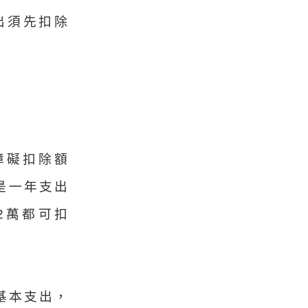
出須先扣除
障礙扣除額
是一年支出
2萬都可扣
基本支出，