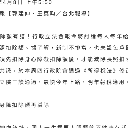
年4月8日 上午5:50
報【郭建伸、王莫昀╱台北報導】
除額有譜！行政立法會報今將討論每人每年給
照扣除額。據了解，新制不排富，也未設每戶
須先扣除身心障礙扣除額後，才能減除長照扣
共識，於本周四行政院會通過《所得稅法》修
立院三讀通過，最快今年上路，明年報稅適用
身障扣除額再減除
總處統計，國人一生需要人照顧的不健康存活年