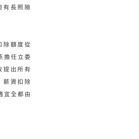
但有長照險
扣除額度從
燕擔任立委
故提出所有
、薪資扣除
適宜全都由