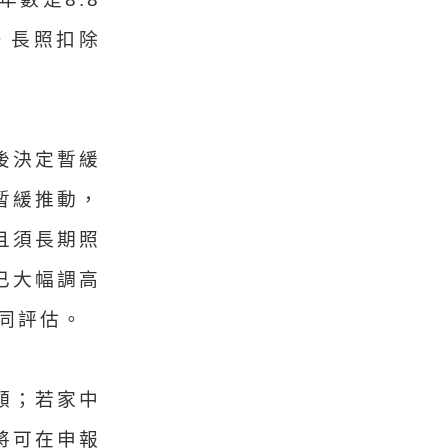
人。長照扣除
後決定暫緩
暫緩推動，
且須長期照
已大幅調高
同評估。
額；若家中
將可在申報