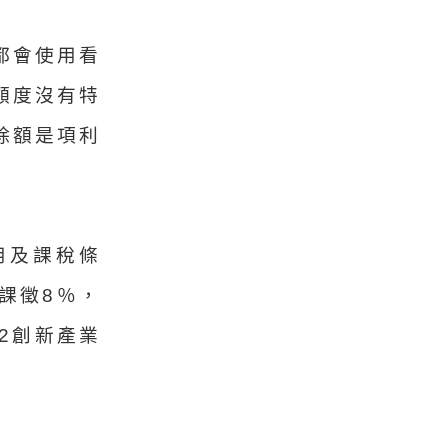
都會使用看
額度沒有特
除額是項利
用及課稅條
課徵8％，
2創新產業