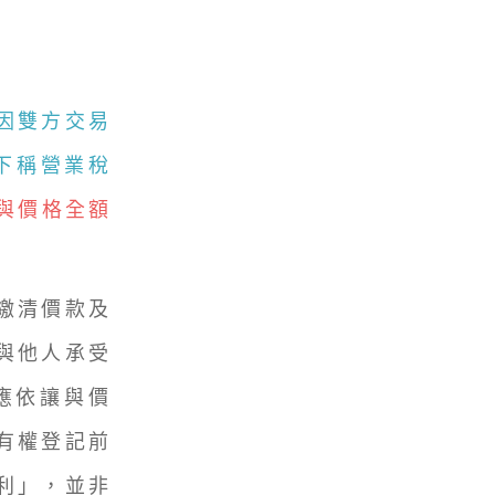
因雙方交易
下稱營業稅
與價格全額
繳清價款及
與他人承受
，應依讓與價
有權登記前
利」，並非