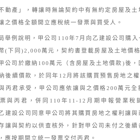
不動產」，轉讓時無論契約中有無約定房屋及土
讓之價格全額開立應稅統一發票與買受人。
例說明，甲公司110年7月向乙建設公司購入
幣(下同)2,000萬元，契約書登載房屋及土地價格各
甲公司於繳納100萬元（含房屋及土地價款)後
納後續價款，於同年12月將該購買預售房地之權
與丙君承受，甲公司應依讓與之價格200萬元全
票與丙君，併同110年11-12月期申報營業
乙建設公司同意甲公司將其購買房地之權利讓與
存讓與契約以供查核外，針對甲公司未付之後續
，應按期開立統一發票交付丙君。