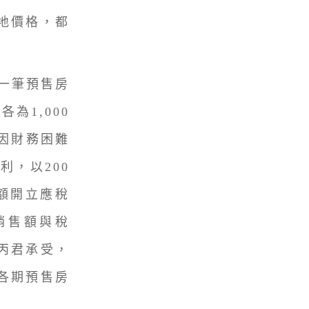
地價格，都
一筆預售房
為1,000
，因財務困難
利，以200
額開立應稅
稅銷售額與稅
丙君承受，
各期預售房