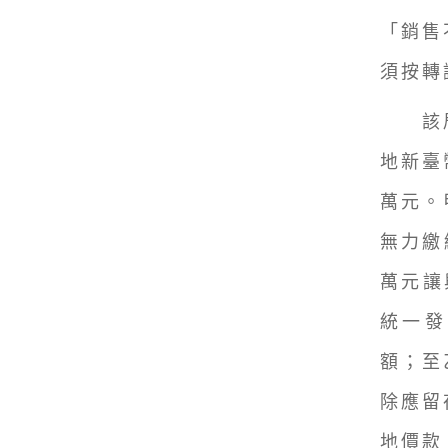
「銷售
須按轉
該局舉
地新臺
萬元。
無力繳
萬元讓
統一發
額；至
除應留
地價款