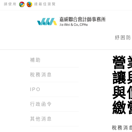
請使用
達最佳瀏覽
紓困防
營
補助
讓
稅務消息
與
IPO
繳
行政函令
其他消息
稅務消息 