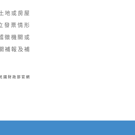
土地或房屋
立發票情形
稽徵機關或
關補報及補
華民國財政部官網