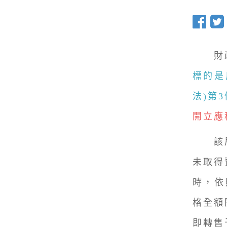
財政
標的是
法)第
開立應
該局
未取得
時，依
格全額
即轉售