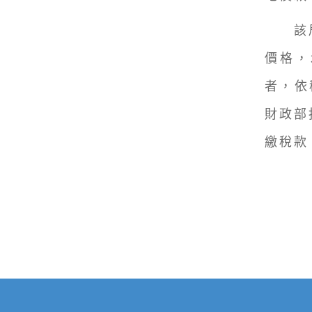
該局
價格，
者，依
財政部
繳稅款