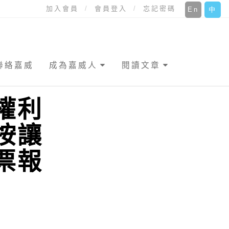
加入會員
會員登入
忘記密碼
En
中
聯絡嘉威
成為嘉威人
閱讀文章
權利
按讓
票報