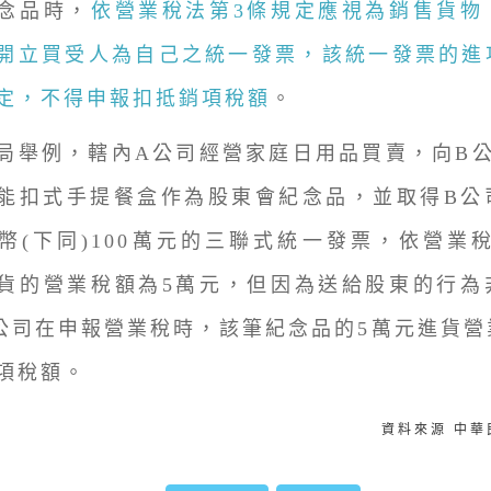
念品時，
依營業稅法第3條規定應視為銷售貨物
開立買受人為自己之統一發票，該統一發票的進
定，不得申報扣抵銷項稅額
。
例，轄內A公司經營家庭日用品買賣，向B公
能扣式手提餐盒作為股東會紀念品，並取得B公
幣(下同)100萬元的三聯式統一發票，依營業
貨的營業稅額為5萬元，但因為送給股東的行為
公司在申報營業稅時，該筆紀念品的5萬元進貨營
項稅額。
資料來源 中