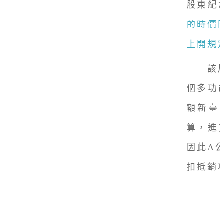
股東紀
的時價
上開規
該局舉
個多功
額新臺
算，進
因此A
扣抵銷