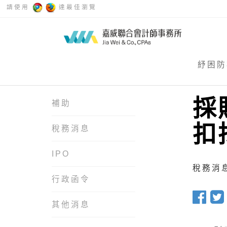
請使用
達最佳瀏覽
紓困防
採
補助
扣
稅務消息
IPO
稅務消息 
行政函令
其他消息