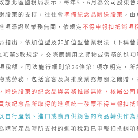
北區國稅局表示，每年5、6月為公司股東會
謝股東的支持，往往會
準備紀念品贈送股東
，由
進項憑證與業務無關，依規定
不得申報扣抵銷項
指出，依加值型及非加值型營業稅法（下稱營
第1項第3款規定，交際應酬用之貨物或勞務的進
項稅額。同法施行細則第26條第1項亦明定，所
物或勞務，包括宴客及與推廣業務無關之餽贈，
，贈送股東的紀念品與業務推展無關，核屬公司
買該紀念品所取得的進項統一發票不得申報扣抵
以自行產製、進口或購買供銷售的商品轉供作為
為購買產品時所支付的進項稅額已申報扣抵銷項