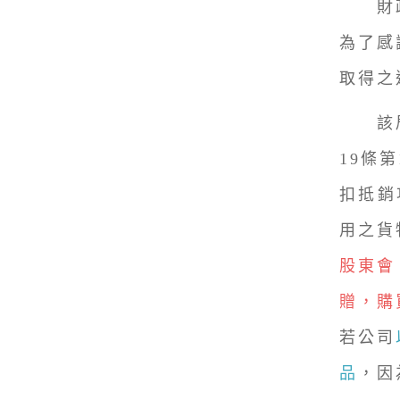
財政部
為了感
取得之
該局
19條
扣抵銷
用之貨
股東會
贈，購
若公司
品
，因