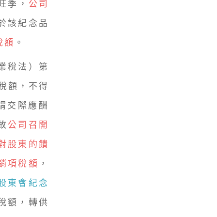
旺季，
公司
於該紀念品
稅額
。
業稅法）第
項稅額，不得
謂交際應酬
故
公司召開
對股東的饋
銷項稅額
，
股東會紀念
稅額，轉供