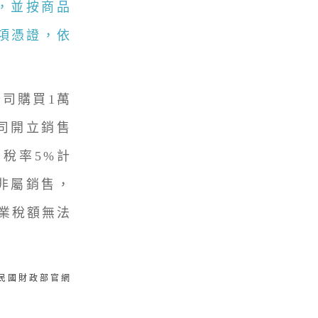
，並按商品
項憑證，依
司購買1萬
司開立銷售
稅稅率5%計
非屬銷售，
業稅額無法
華民國財政部官網