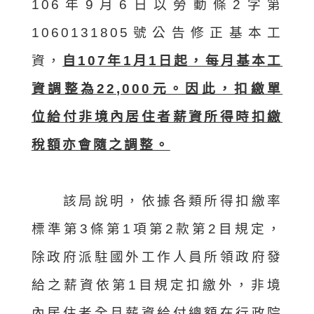
106年9月6日以勞動條2字第
1060131805號公告修正基本工
資，
自107年1月1日起，每月基本工
資調整為22,000元。因此，扣繳單
位給付非境內居住者薪資所得時扣繳
稅額亦會隨之調整。
該局說明，依據各類所得扣繳率
標準第3條第1項第2款第2目規定，
除政府派駐國外工作人員所領政府發
給之薪資依第1目規定扣繳外，非境
內居住者全月薪資給付總額在行政院