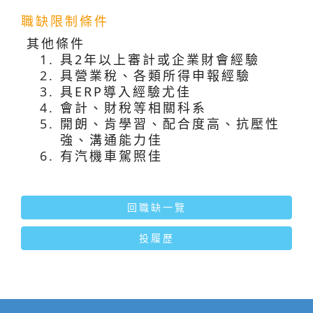
職缺限制條件
其他條件
具
2
年以上審計或企業財會經驗
具營業稅、各類所得申報經驗
具
ERP
導入經驗尤佳
會計、財稅等相關科系
開朗、肯學習、配合度高、抗壓性
強、溝通能力佳
有汽機車駕照佳
回職缺一覽
投履歷