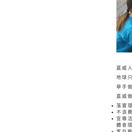
嘉威
地球
舉手
嘉威做
落實
不浪
宣導
體會
客戶