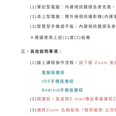
(1)
筆記型電腦：內建視訊鏡頭及麥克風
(2)
桌上型電腦：需外接視訊攝影機
(
內建
(3)
智慧型手機或平板：內建視訊鏡頭及
＊
建議使用上述(1)或(2)設備
三、其他說明事項：
(1)
線上課程操作流程，
請下載 Z
oom
會
電腦版連結
IOS
手機版
連結
Android
手機版
連結
(
2)
開課前，嘉威將E
-mail
傳送
專屬課程
(3)
請將
Z
oom
名稱設為「報到編號
-
公司