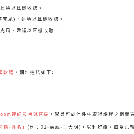
，建議以耳機收聽。
麥克風
)
，建議以耳機收聽。
麥克風，建議以耳機收聽。
議軟體
，網址連結如下
:
Z
oom
連結及帳號密碼
，學員可於信件中取得課程之相關
簡稱
-
姓名」
(
例：
01-
嘉威
-
王大明
)
，以利辨識。如為已