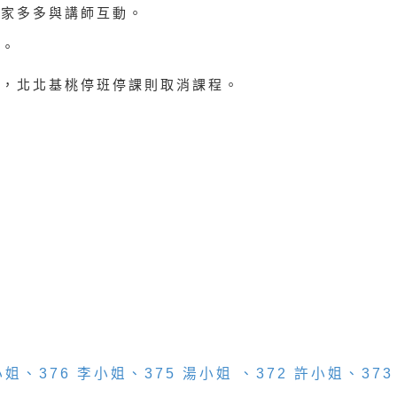
大家多多與講師互動。
風。
，北北基桃停班停課則取消課程。
 張小姐、376 李小姐、375 湯小姐 、372 許小姐、3