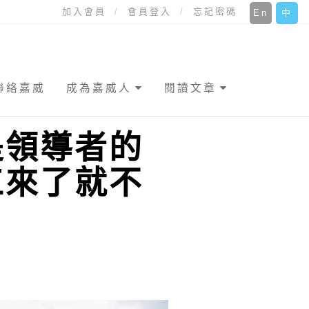
加入會員
會員登入
忘記密碼
En
中
聯絡嘉威
成為嘉威人
閱讀文章
是領導者的
工來了就不