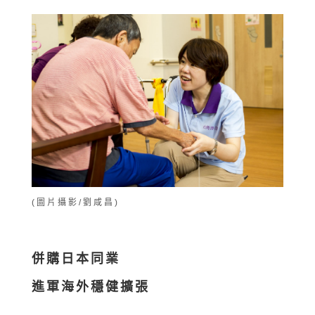
(圖片攝影/劉咸昌)
併購日本同業
進軍海外穩健擴張