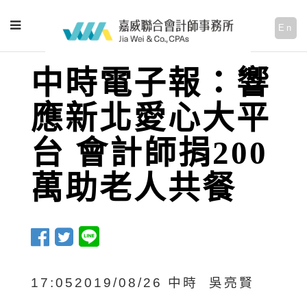
En
中時電子報：響
應新北愛心大平
台 會計師捐200
萬助老人共餐
17:052019/08/26 中時 吳亮賢