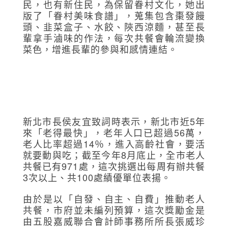
民，也有新住民，為保留眷村文化，她出
版了「眷村美味食譜」，蒐集包含棗發饅
頭、韭菜盒子、水餃、陝西涼麵，甚至長
輩拿手滷味的作法，每次共餐會輪流變換
菜色，增進長輩的參與和感情連結。
新北市長侯友宜致詞時表示，新北市近5年
來「老得最快」，老年人口已超過56萬，
老人比率超過14％，進入高齡社會，要活
就要動與吃；截至今年8月底止，全市老人
共餐已有971處，這次挑選出每周有辦共餐
3次以上、共100處績優單位表揚。
由於是以「自發、自主、自費」推動老人
共餐，市府並未編列預算，這次獎勵金是
由五股嘉威聯合會計師事務所所長張威珍