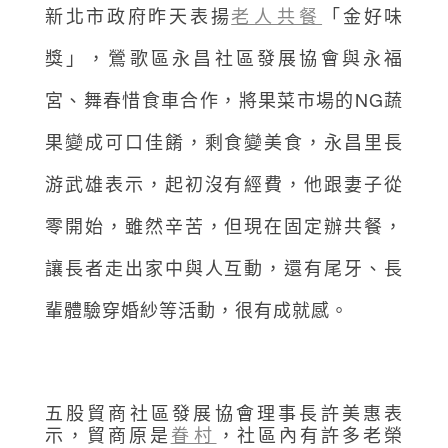
新北市政府昨天表揚
老人共餐
「金好味
獎」，鶯歌區永昌社區發展協會與永福
宮、舞春惜食車合作，將果菜市場的NG蔬
果變成可口佳餚，剩食變美食，永昌里長
游武雄表示，起初沒有經費，他跟妻子從
零開始，雖然辛苦，但現在固定辦共餐，
讓長者走出家中與人互動，還有尾牙、長
輩體驗穿婚紗等活動，很有成就感。
五股貿商社區發展協會理事長許美惠表
示，貿商原是
眷村
，社區內有許多老榮