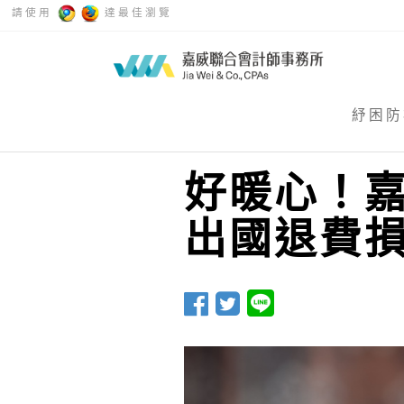
請使用
達最佳瀏覽
紓困防
好暖心！
出國退費