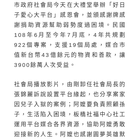
市政府社會局今天在大禮堂舉辦「好日
子愛心大平台」感恩會，並頒感謝牌感
謝捐助資源幫助弱勢度過困境。民國
108年6月至今年7月底，4年共規劃
922個專案，支援19個局處，媒合市
值新台幣43億餘元的物資和善款，讓
3900餘萬人次受益。
社會局播放影片，由剛卸任社會局長的
張錦麗訴說設置平台緣起，也分享案家
因兒子入獄的案例；阿嬤要負責照顧孫
子，生活陷入困境，板橋社福中心社工
運用平台媒合各界資源，協助阿嬤勇敢
迎接新的人生。阿嬤也感謝圓夢英雄默