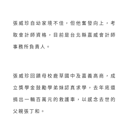
張威珍自幼家境不佳，但他奮發向上，考
取會計師資格，目前是台北縣嘉威會計師
事務所負責人。
張威珍回饋母校鹿草國中及嘉義高商，成
立獎學金鼓勵學弟妹認真求學，去年底還
捐出一輛百萬元的救護車，以感念去世的
父親張丁和。