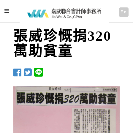
En
張威珍慨捐320
萬助貧童