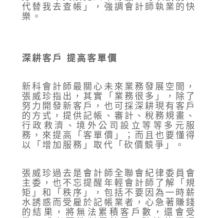
代替我去查帳」，強調會計師執業的快
樂。
深耕客戶 提高客單價
新科會計師最關心未來業務發展空間，
張威珍指出，其實「業務很多」，除了
努力開發新客戶，也可採深耕現有客戶
的方式，提供記帳、審計、稅務規畫、
行政救濟、境外公司設立等等多元服
務，來提高「客單價」；而且也要懂得
以「增加服務」取代「砍價競爭」。
張威珍過去是會計師全聯會紀律委員會
主委，也不忘提醒年輕會計師了解「規
矩」和「秩序」，包括不要因為一時薪
水誘惑而受雇於記帳業者，心急著賺錢
的結果，將無法累積客戶數，還會受