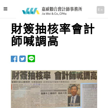
En
財簽抽核率會計
師喊調高