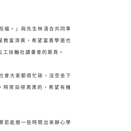
祝福。」與先生林清合共同準
是教富濟貧，希望富貴學道也
五工扶輪社讀書會的扉頁。
社會大家都很忙碌，沒空坐下
，時常染得黑黑的，希望有機
業若能撥一些時間出來靜心學