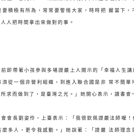
是要積極有所為，常常要警惕大家，時時把 握當下，
約人人把時間拿出來做對的事。
年前即帶著小孩參與多場證嚴上人開示的「幸福人生講
慈濟從一個非營利組織，到進入聯合國是非 常不簡單
無所求而做到了，是臺灣之光。」她開心表示，讀書會
女會會長劉姿伶，上臺表示：「我很欽佩證嚴法師喔！
這麼多人，更令我感動。」她說著：「證嚴 法師理念