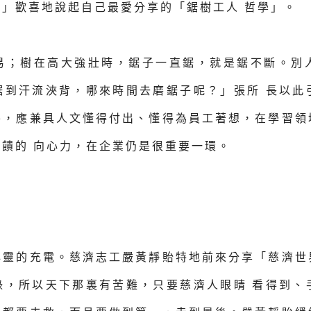
」歡喜地說起自己最愛分享的「鋸樹工人 哲學」。
易；樹在高大強壯時，鋸子一直鋸，就是鋸不斷。別
鋸到汗流浹背，哪來時間去磨鋸子呢？」張所 長以此
外，應兼具人文懂得付出、懂得為員工著想，在學習領
饋的 向心力，在企業仍是很重要一環。
心靈的充電。慈濟志工嚴黃靜貽特地前來分享「慈濟世
碌，所以天下那裏有苦難，只要慈濟人眼睛 看得到、