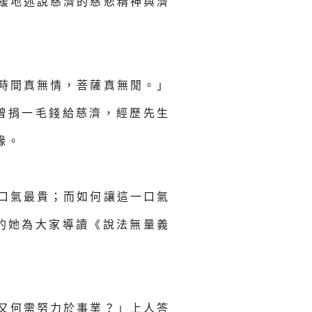
緩地述說慈濟的慈悲精神與濟
時間真無情，菩薩真無閒。」
曾捐一毛錢給慈濟，經歷先生
緣。
口氣最貴；而如何讓這一口氣
的她為大家導讀《說法無量義
又何需努力於事業？」上人答