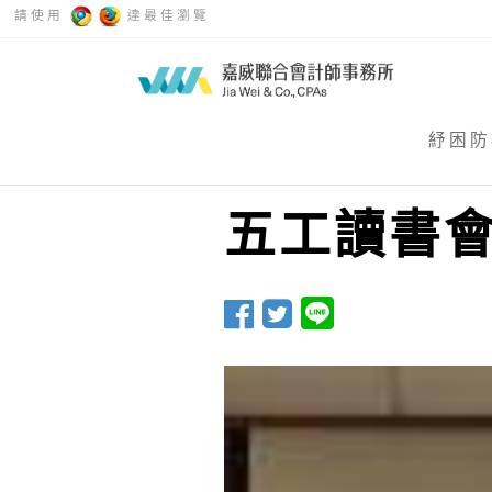
請使用
達最佳瀏覽
紓困防
五工讀書會