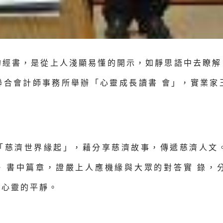
經書，是從上人淺顯易懂的開示，如靜思語中去瞭解
聯合會計師事務所舉辦「心靈成長讀書 會」，實業家
「慈濟世界緣起」，藉分享慈濟故事，傳遞慈濟人文
》書中篇章，證嚴上人應機緣與大眾的對答實 錄，
到心靈的平靜。