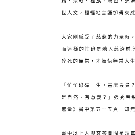
籍、宗教、種族、膚色，通
世人文，輕輕地言語卻帶來感
大家剛感受了慈悲的力量時
而這樣的忙碌是她入慈濟前
猝死的無常，才頓悟無常人
「忙忙碌碌一生，甚麼最貴
是自然、有意義？」張秀春
無量》書中第五十五頁「知
書中以上人與客答問間呈現