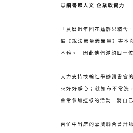
◎讀書聚人文 企業軟實力
「農曆過年回花蓮靜思精舍
備《說法無量義無量》書本
不難。」因此他們邀約四十
大力支持扶輪社舉辦讀書會
來好好靜心；就如布不常洗
會常參加這樣的活動，將自
百忙中出席的嘉威聯合會計