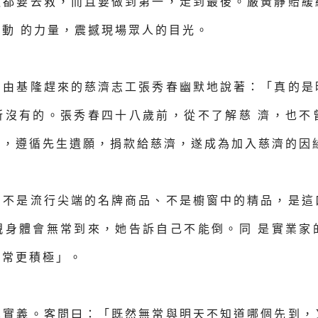
通都要去救，而且要做到第一，走到最後。嚴黃靜貽緩
動 的力量，震撼現場眾人的目光。
，由基隆趕來的慈濟志工張秀春幽默地說著：「真的是
所沒有的。張秀春四十八歲前，從不了解慈 濟，也不
生，遵循先生遺願，捐款給慈濟，遂成為加入慈濟的因
？不是流行尖端的名牌商品、不是櫥窗中的精品，是這
親身體會無常到來，她告訴自己不能倒。同 是實業家
無常更積極」。
真實義。客問曰：「既然無常與明天不知道哪個先到，