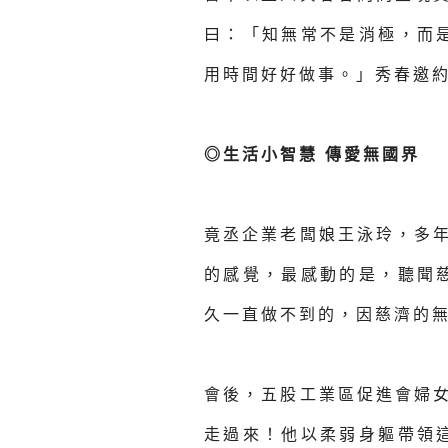
曰：「知無常不是消極，而
用時間好好做事。」秀春邀
◎生活小智慧 傳愛無國界
竟丞企業老闆娘王泳玲，多
的感覺，最感動的是，聽聞
久一直做不到的，因慈濟的
會後，五股工業區促進會婦
走過來！他以柔弱身軀帶領