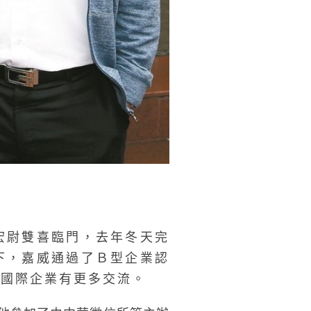
宏尉雙喜臨門，去年冬天完
下，嘉威通過了Ｂ型企業認
跟國際企業有更多交流。