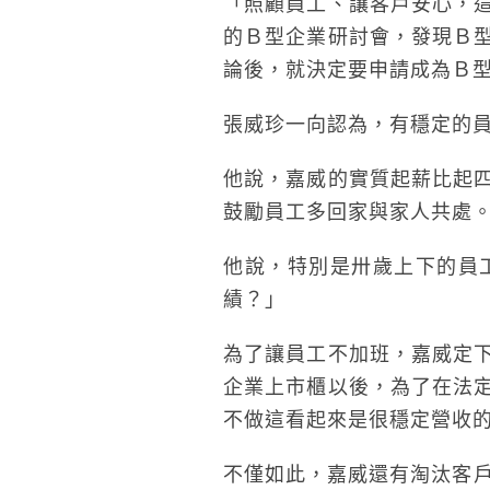
「照顧員工、讓客戶安心，
的Ｂ型企業研討會，發現Ｂ
論後，就決定要申請成為Ｂ
張威珍一向認為，有穩定的
他說，嘉威的實質起薪比起
鼓勵員工多回家與家人共處
他說，特別是卅歲上下的員
績？」
為了讓員工不加班，嘉威定
企業上市櫃以後，為了在法
不做這看起來是很穩定營收
不僅如此，嘉威還有淘汰客