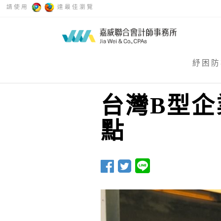
請使用
達最佳瀏覽
紓困防
台灣B型企
點