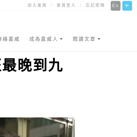
加入會員
會員登入
忘記密碼
En
中
聯絡嘉威
成為嘉威人
閱讀文章
班最晚到九