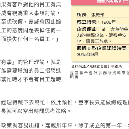
如果有客戶對他的員工有無
嘉威會視為重大事項討論，
甚至想砍價，嘉威會因此婉
員工的態度問題丟掉任何一
戶而損失任何一名員工，」
才有事」的管理理論，就是
可能需要增加的員工招聘進
嘉威聯合會計事務所資料來
昭勇
務繁忙時才不會有員工超時
，經理得跳下去幫忙，依此類推，董事長只能做總經理
事長就可以空出時間思考策略。
，政策就容易出錯，嘉威卅年來，除了成立的第一年，