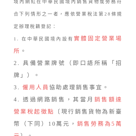
境內網紅在中華民國境內銷售貨物或勞務符
合下列情形之一者，應依營業稅法第28條規
定辦理稅籍登記：
實體固定營業場
1. 在中華民國境內設有
所
。
2. 具備營業牌號（即口語所稱「招
牌」）。
3.
僱用人員
協助處理銷售事宜。
4. 透過網路銷售，其當月
銷售額達
營業稅起徵點
〔現行銷售貨物為新臺
幣（下同）10萬元，
銷售勞務為5萬
元
〕。