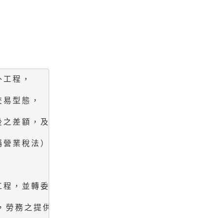
工程，

易型態，

之差額，及營業人（乙）自營業人（甲）取得之收入，
營業稅法）第7條第2款規定，申報適用零稅率。

程，並轉委託另一國內營業人（乙）共同派員赴境外場
旨，勞務之提供地係屬我國境內；
