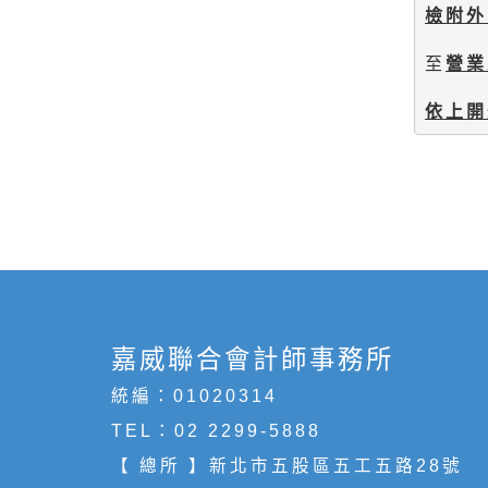
檢附外
至
營業
依上開
嘉威聯合會計師事務所
統編：01020314
TEL：
02 2299-5888
【 總所 】新北市五股區五工五路28號