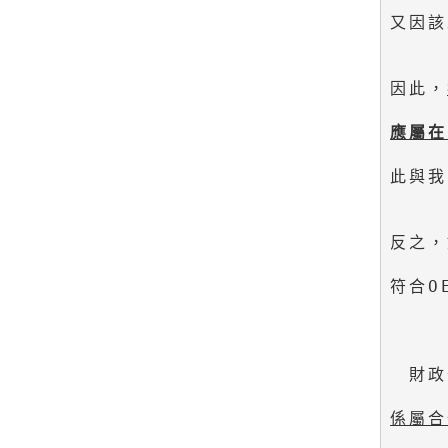
又因該
因此，
應屬在
此與我
反之，
符合O
　財政
係屬合