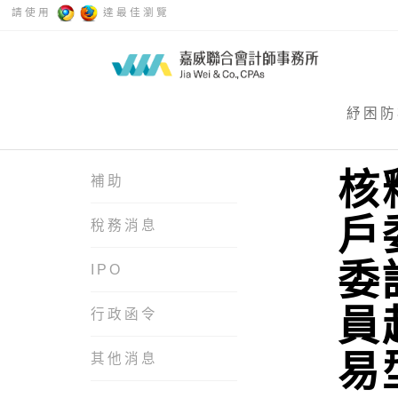
請使用
達最佳瀏覽
紓困防
核
補助
戶
稅務消息
委
IPO
員
行政函令
易
其他消息