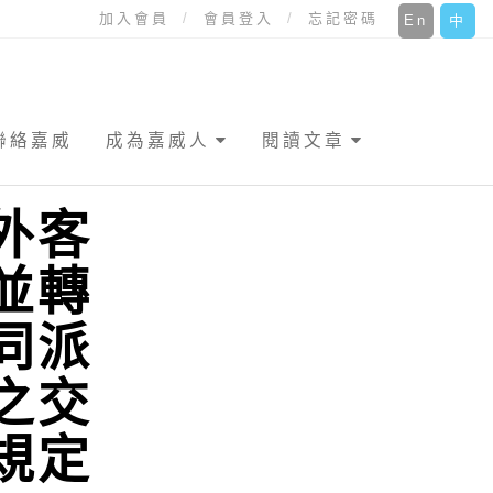
加入會員
會員登入
忘記密碼
En
中
聯絡嘉威
成為嘉威人
閱讀文章
外客
並轉
同派
之交
規定