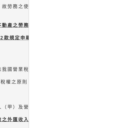
故勞務之使用地為該境外不動產之所在地。

不動產之勞務，
2
款規定申報適用零稅率
，

我國營業稅法規定課徵營業稅，

稅權之原則。

人（甲）及營業人（乙）
共同派員施作完成，
取之外匯收入，
應按減除轉付營業人（乙）後之差額
，
