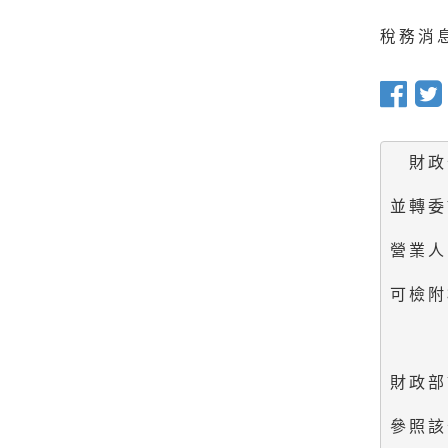
稅務消息 
　財政
並轉委
營業人
可檢附
財政部
參照該