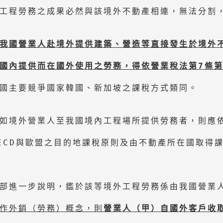
工程勞務之成果必然與該境外不動產相連，無法分割，
我國營業人赴境外提供建築、營造等直接發生於境外
國內提供而在國外使用之勞務，
得依營業稅法第
7
條第
國主要競爭國家韓國、新加坡之課稅方式類同。

如境外營業人至我國境內工程場所提供勞務者，則應依
ECD與歐盟之目的地課稅原則及由不動產所在國取得課
部進一步說明，鑑於該等境外工程勞務係由我國營業
作外銷（勞務）概念，則
營業人（甲）自國外客戶收