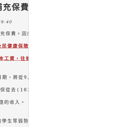
補充保費
9:40
充保費。因應各界反映，兼差打工族因為家計須

全民健康保險扣取及繳納補充保險費辦法」，

期，將從9月起適用，估計未來將有58萬人因此

從去(102)年實施後，針對民眾薪資以外的6大

億的收入。

學生等弱勢民眾，兼職所得扣取門檻提高到基本
