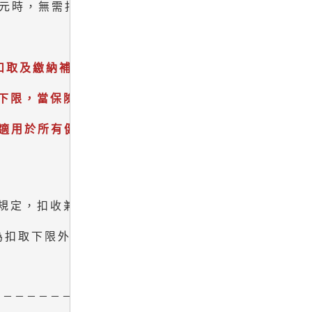
3元時，無需扣取二代健保補充保險費。

扣取及繳納補充保險費辦法」第4、5、12條

下限，當保險對象領取的兼職所得未達基本

定適用於所有健保保險對象，因此原須提出證

規定，扣收兼職所得的補充保險費(即除兒童及少

取下限外，其餘保險對象以5,000元為扣取下

－－－－－－－－－－－－－－－－－－－－－－－－－－－