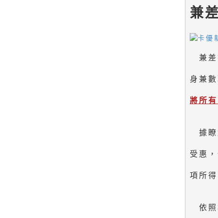
兼
　兼差
身兼數
　據瞭
受惠，
項所得
　依照