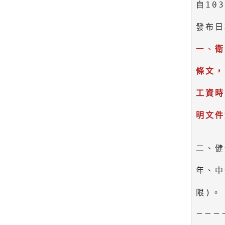
自10
發布日
一、
衛
條文，
工資時
二、健
年、中
限)。
－－－