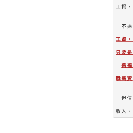
工資，
　不過
工資，
只要是
衛福
　但值
收入、