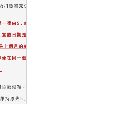
須扣繳補充保費。

由5,000元提高到1萬9,273元的基本

實施日期是以雇主給薪水的時間點來算，

是上個月的兼職薪水，都能用新標準計算。
在同一個月內給付超過1萬9,273元的兼

負擔減輕，所以其他像是股利及利息所得、租金

維持原先5,000元的扣繳門檻。