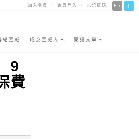
加入會員
會員登入
忘記密碼
En
中
聯絡嘉威
成為嘉威人
閱讀文章
 9
保費