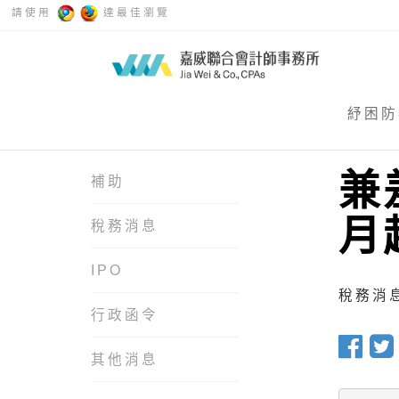
請使用
達最佳瀏覽
紓困防
兼
補助
月
稅務消息
IPO
稅務消息 
行政函令
其他消息