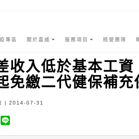
疫專區
關於嘉威
服務項目
經營團隊
差收入低於基本工資
起免繳二代健保補充
| 2014-07-31