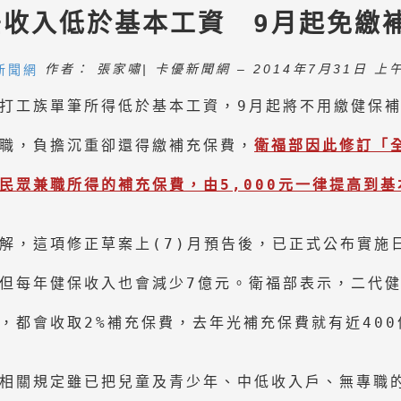
差收入低於基本工資　9月起免繳
作者： 
張家嘯
| 
卡優新聞網
– 2014年7月31日 上午
打工族單筆所得低於基本工資，9月起將不用繳健保補
職，負擔沉重卻還得繳補充保費，
衛福部因此修訂「
解，這項修正草案上(7)月預告後，已正式公布實施日
但每年健保收入也會減少7億元。衛福部表示，二代健保
，都會收取2%補充保費，去年光補充保費就有近400
相關規定雖已把兒童及青少年、中低收入戶、無專職的