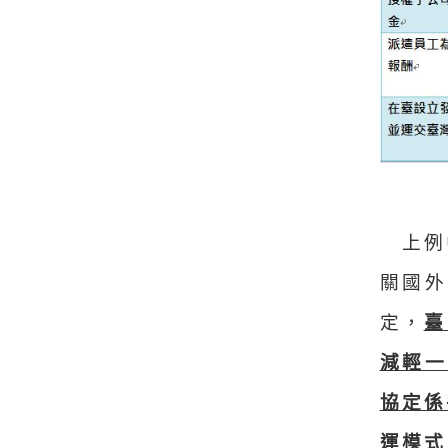
上例
關國外
定，
臺
減輕一
協定係
運模式