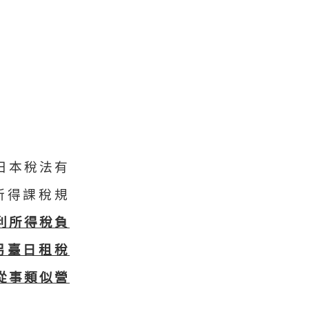
日本稅法有
所得課稅規
利所得稅負
另臺日租稅
從事類似營