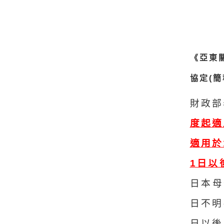
《亞東
協定(簡
財政部
度起適
適用於
1日以
日本母
日不明
日以後