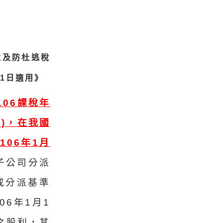
稅及防杜逃稅
月1日適用》
106課稅年
)，在我國
106年1月
子公司分派
或分派基準
6年1月1
之股利，其