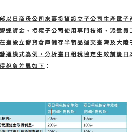
部以日商母公司來臺投資設立子公司生產電子
營運資金、授權子公司使用專門技術、派遣員
在臺設立發貨倉庫儲存半製品運交臺灣及大陸
營運模式為例，分析臺日租稅協定生效前後日
得稅負差異如下
：