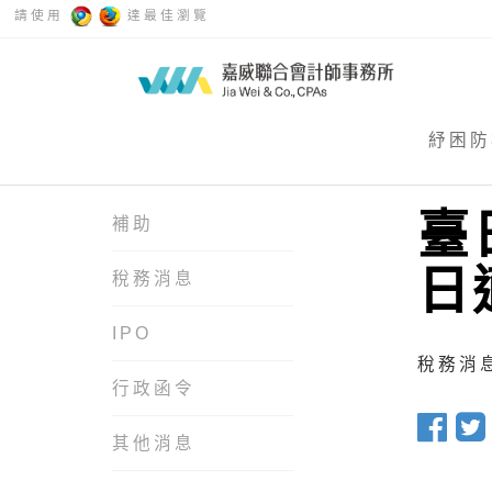
請使用
達最佳瀏覽
紓困防
臺
補助
日
稅務消息
IPO
稅務消息 
行政函令
其他消息