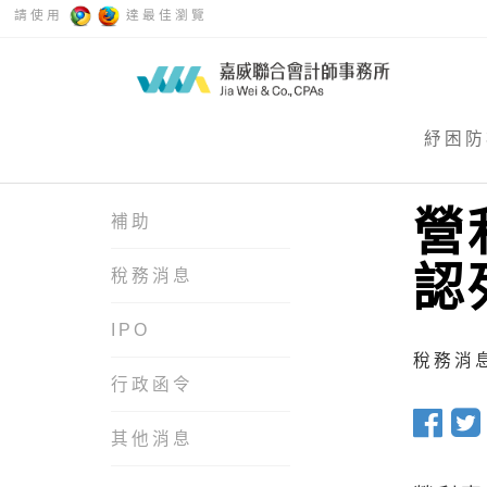
請使用
達最佳瀏覽
紓困防
營
補助
認
稅務消息
IPO
稅務消息 
行政函令
其他消息