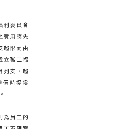
福利委員會
之費用應先
支超限而由
成立職工福
目列支，超
腳變價時提撥
。
列為員工的
員工不限資