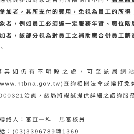
參加者，其所支付的費用，免視為員工的所得
象者，例如員工必須達一定服務年資、職位階
加者，該部分視為對員工之補助應合併員工薪
。
事業如仍有不明瞭之處，可至該局網站
://www.ntbna.gov.tw)查詢相關法令或撥
0-000321洽詢，該局將竭誠提供詳細之諮詢服
聯絡人：審查一科 馬審核員
：(03)3396789轉1369