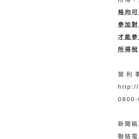
格均可
參加對
才能參
所得稅
營利
http
080
新聞稿
聯絡電話