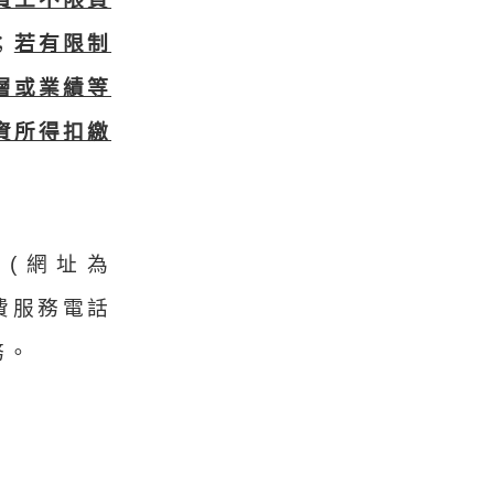
；
若有限制
層或業績等
資所得扣繳
(網址為
打免費服務電話
務。