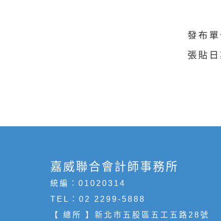
發布單
張貼日
嘉威聯合會計師事務所
統編：01020314
TEL：
02 2299-5888
【 總所 】新北市五股區五工五路28號