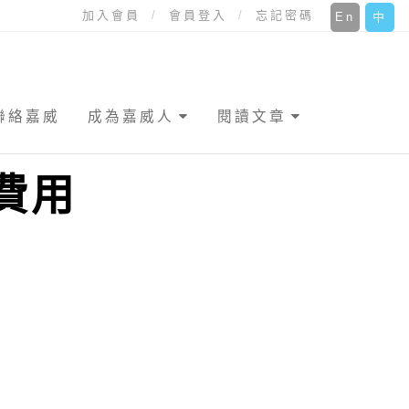
加入會員
會員登入
忘記密碼
En
中
聯絡嘉威
成為嘉威人
閱讀文章
費用