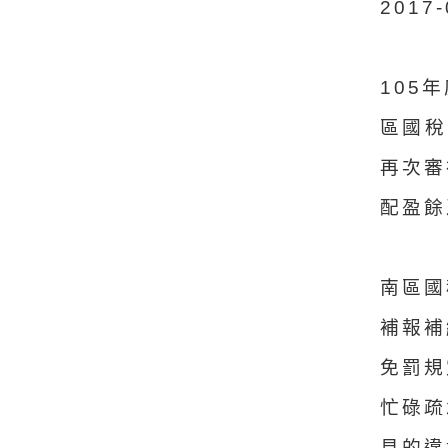
2017
105
區國稅
再次審
配盈餘
南區國
補報補
免罰規
忙碌疏
見的違