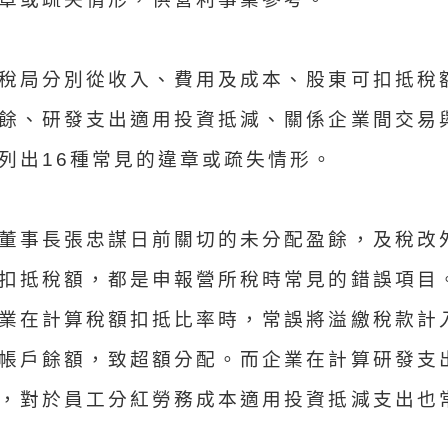
稅局分別從收入、費用及成本、股東可扣抵稅
餘、研發支出適用投資抵減、關係企業間交易
列出16種常見的違章或疏失情形。
董事長張忠謀日前關切的未分配盈餘，及稅改
扣抵稅額，都是申報營所稅時常見的錯誤項目
業在計算稅額扣抵比率時，常誤將溢繳稅款計
帳戶餘額，致超額分配。而企業在計算研發支
，對於員工分紅勞務成本適用投資抵減支出也