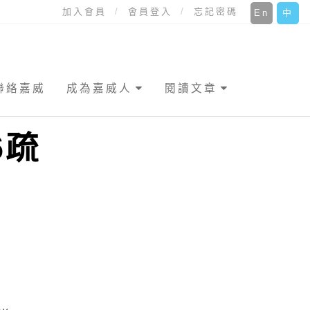
加入會員
會員登入
忘記密碼
En
中
聯絡嘉威
成為嘉威人
閱讀文章
6疏