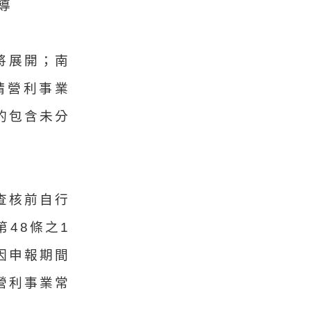
報導
將展開；南
請營利事業
的包含未分
查核前自行
48條之1
因申報期間
營利事業常