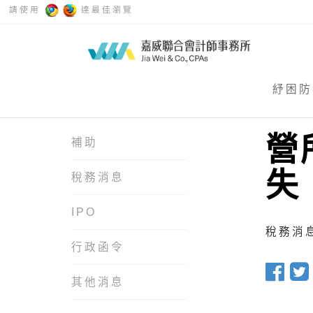
請使用
達最佳瀏覽
紓困防
營
補助
失
稅務消息
IPO
稅務消息 
行政函令
其他消息