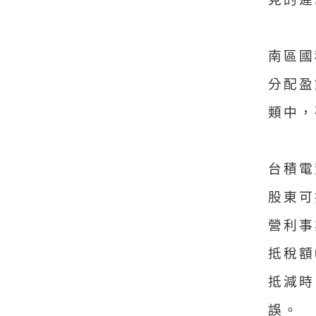
南區國
分配盈
類中，
台積電
股東可
營利事
抵稅額
抵減時
誤。