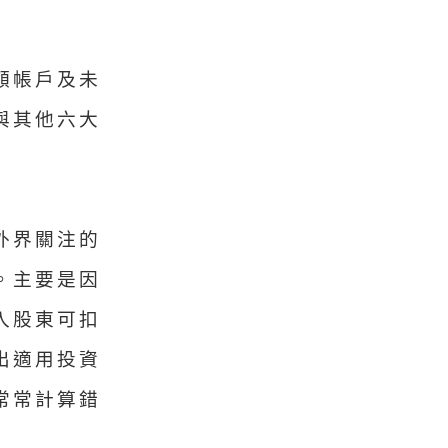
額帳戶及未
與其他六大
外界關注的
。主要是因
入股東可扣
出適用投資
常常計算錯