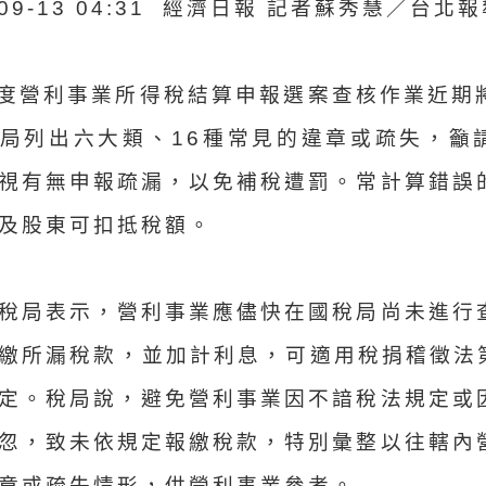
-09-13 04:31 經濟日報 記者蘇秀慧／台北
年度營利事業所得稅結算申報選案查核作業近期
局列出六大類、16種常見的違章或疏失，籲
視有無申報疏漏，以免補稅遭罰。常計算錯誤
及股東可扣抵稅額。
稅局表示，營利事業應儘快在國稅局尚未進行
繳所漏稅款，並加計利息，可適用稅捐稽徵法第
定。稅局說，避免營利事業因不諳稅法規定或
忽，致未依規定報繳稅款，特別彙整以往轄內
章或疏失情形，供營利事業參考。