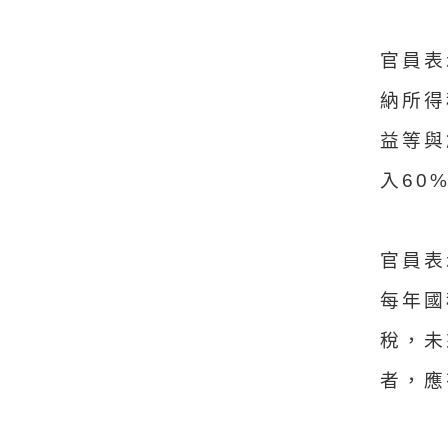
官員表
納所得
益等與
入60
官員表
每年國
稅，未
者，應