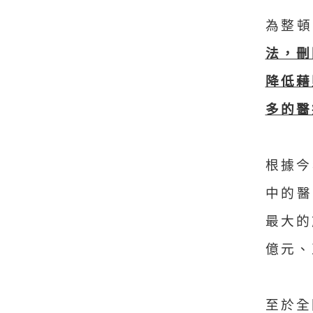
為整
法，刪
降低藉
多的醫
根據今
中的醫
最大的
億元、
至於全