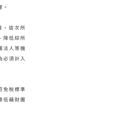
響。
露，這次所
、降低綜所
團法人等機
為必須計入
符免稅標準
降低藉財團