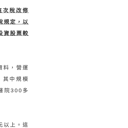
這次稅改修
稅規定，以
投資股票較
資料，營運
，其中規模
醫院300多
元以上。這