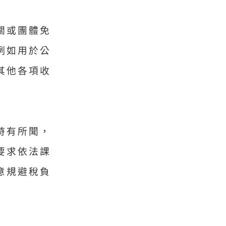
關或團體免
例如用於公
其他各項收
時有所聞，
要求依法課
意規避稅負