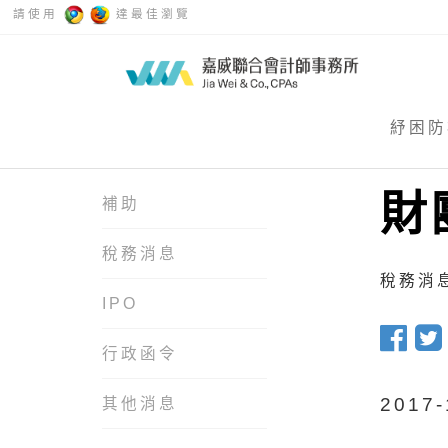
請使用
達最佳瀏覽
紓困防
財
補助
稅務消息
稅務消息 
IPO
行政函令
201
其他消息