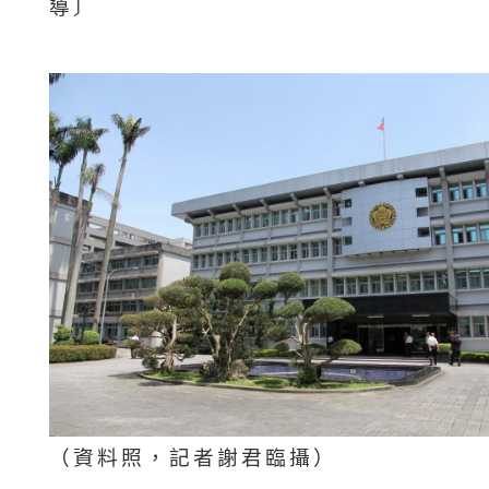
導〕
（資料照，記者謝君臨攝）