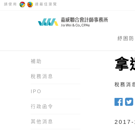
請使用
達最佳瀏覽
紓困防
拿
補助
稅務消息
稅務消息 
IPO
行政函令
201
其他消息