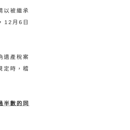
請以被繼承
12月6日
納遺產稅案
規定時，稽
過半數的同