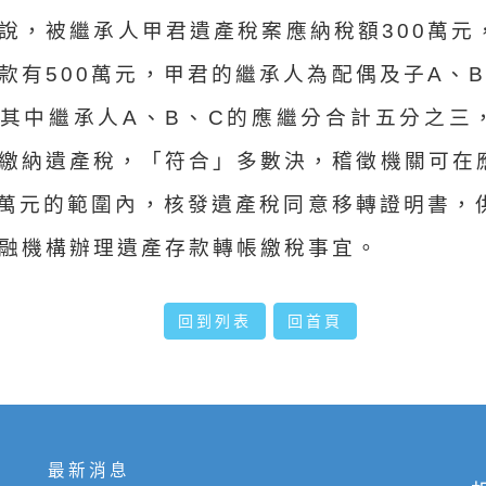
說，被繼承人甲君遺產稅案應納稅額300萬元
款有500萬元，甲君的繼承人為配偶及子A、B
其中繼承人A、B、C的應繼分合計五分之三
繳納遺產稅，「符合」多數決，稽徵機關可在
0萬元的範圍內，核發遺產稅同意移轉證明書，
融機構辦理遺產存款轉帳繳稅事宜。
回到列表
回首頁
最新消息