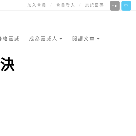
加入會員
會員登入
忘記密碼
En
中
聯絡嘉威
成為嘉威人
閱讀文章
數決