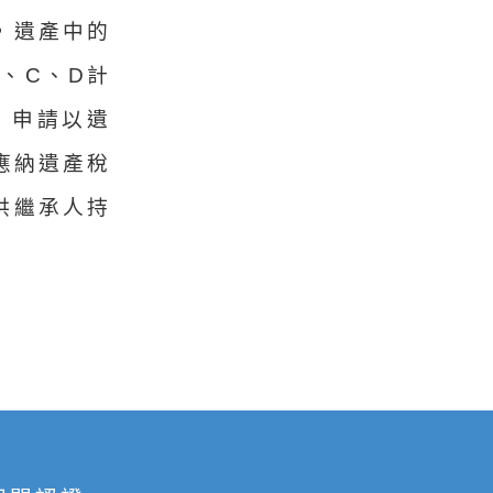
，遺產中的
、C、D計
，申請以遺
應納遺產稅
供繼承人持