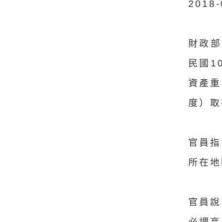
201
財政部
民國1
資產重
度）取
官員指
所在地
官員說
必調高