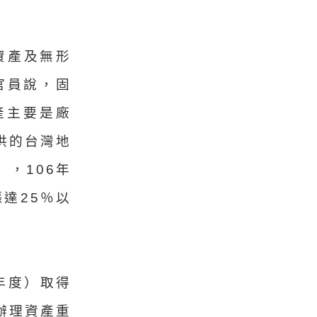
資產及無形
官員說，固
產主要是廠
供的台灣地
，106年
達25％以
年度）取得
辦理資產重