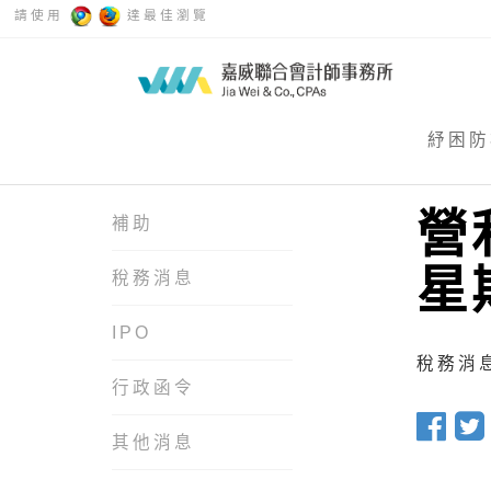
請使用
達最佳瀏覽
紓困防
營
補助
星
稅務消息
IPO
稅務消息 
行政函令
其他消息