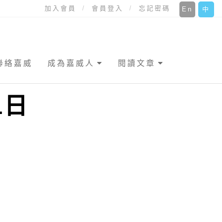
加入會員
會員登入
忘記密碼
En
中
聯絡嘉威
成為嘉威人
閱讀文章
1日