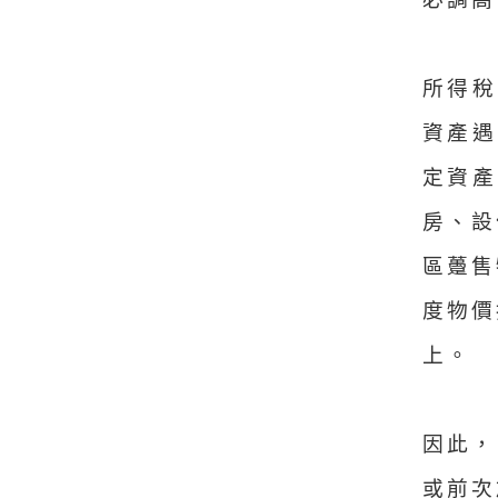
所得稅
資產遇
定資
房、設
區躉售
度物價
上。
因此，
或前次