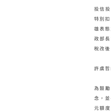
投信投
特別扣
雄表態
政部長
稅改後
許虞哲
為鼓勵
念，並
元額度