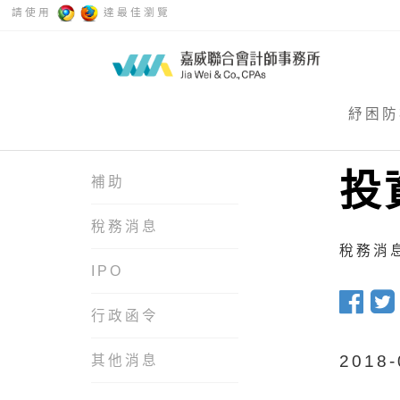
請使用
達最佳瀏覽
紓困防
投
補助
稅務消息
稅務消息 
IPO
行政函令
201
其他消息