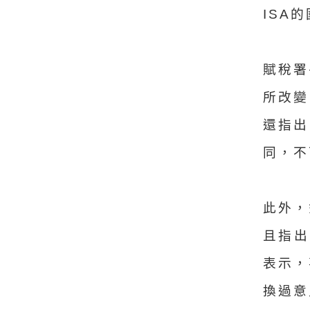
ISA
賦稅署
所改變
還指出
同，不
此外，
且指出
表示，
換過意