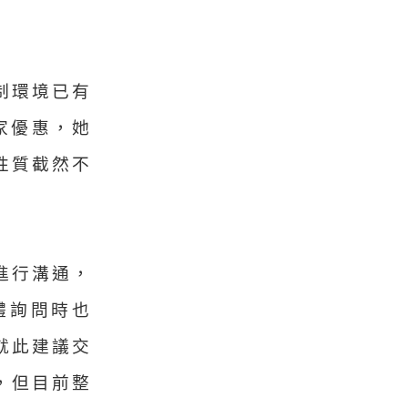
制環境已有
家優惠，她
性質截然不
進行溝通，
體詢問時也
就此建議交
，但目前整