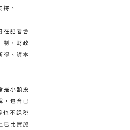
支持。
日在記者會
）制，財政
所得、資本
論是小額投
說，包含已
得也不課稅
上已比實施