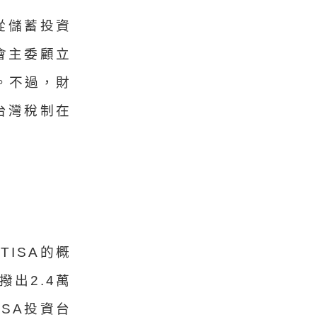
從儲蓄投資
會主委顧立
。不過，財
台灣稅制在
ISA的概
出2.4萬
SA投資台