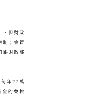
），但財政
稅制；金管
再跟財政部
每年27萬
基金的免稅