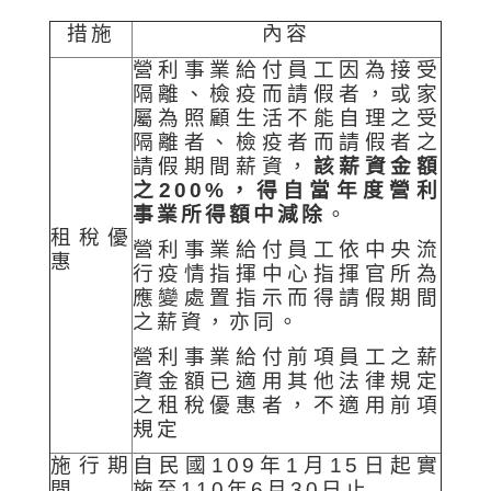
措施
內容
營利事業給付員工因為接受
隔離、檢疫而請假者，或家
屬為照顧生活不能自理之受
隔離者、檢疫者而請假者之
請假期間薪資，
該薪資金額
之
200%
，得自當年度營利
事業所得額中減除
。
租稅優
營利事業給付員工依中央流
惠
行疫情指揮中心指揮官所為
應變處置指示而得請假期間
之薪資，亦同。
營利事業給付前項員工之薪
資金額已適用其他法律規定
之租稅優惠者，不適用前項
規定
施行期
自民國109年1月15日起實
間
施至110年6月30日止