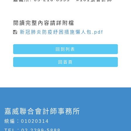
閱讀完整內容請詳附檔
新冠肺炎防疫紓困措施懶人包.pdf
回到列表
回首頁
嘉威聯合會計師事務所
統編：01020314
TEL：
02 2299-5888