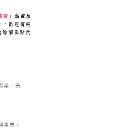
務業」
薪資及
計。歡迎有需
速瞭解重點內
影業，美
利事業。