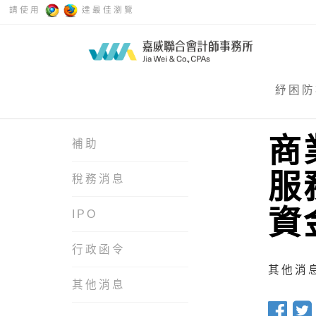
請使用
達最佳瀏覽
紓困防
商
補助
服
稅務消息
資
IPO
行政函令
其他消息 
其他消息