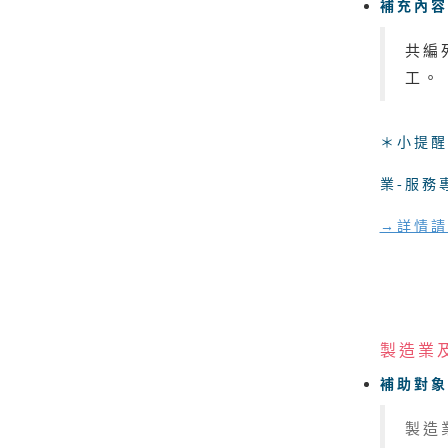
補充內容
共編
工。
＊小提醒
業-服務專
→詳情請
製造業
補助對象
製造