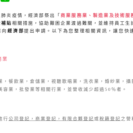
冠肺炎疫情，經濟部祭出「
商業服務業、製造業及技術服
金補貼
相關措施，協助艱困企業渡過難關，並維持員工生
業向
經濟部
提出申請。以下為您整理相關資訊，讓您快
務業
業，餐飲業，倉儲業，視聽歌唱業，洗衣業，婚紗業，攝
美容業，批發業等相關行業，並營收減少超過50％者。
進行
公司登記，商業登記，有限合夥登記
或
稅籍登記
之營