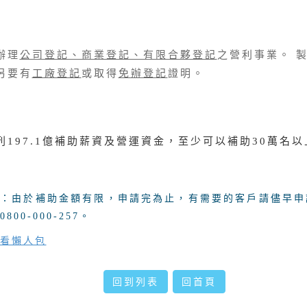
辦理
公司登記、商業登記、有限合夥登記
之營利事業。 
另要有
工廠登記
或取得
免辦登記
證明。
列197.1億補助薪資及營運資金，至少可以補助30萬名
醒：由於補助金額有限，申請完為止，有需要的客戶請儘早申
800-000-257。
看懶人包
回到列表
回首頁