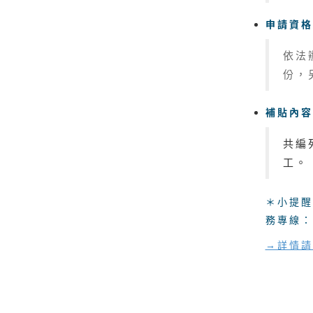
申請資格
依法
份，
補貼內容
共編
工。
＊小提
務專線：0
→詳情請