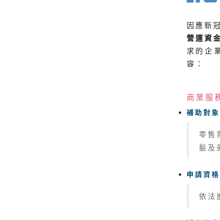
因應新
營運資
求的企
容：
商業服
補助對象
零售
髮及
申請資格
依法