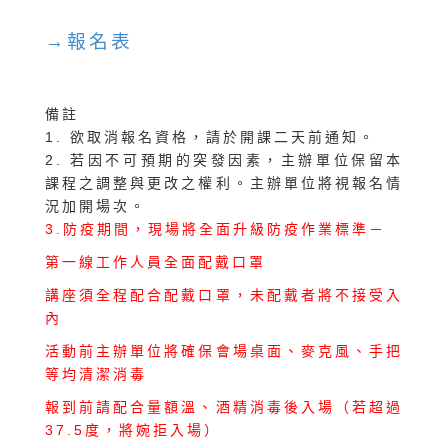
→報名表
備註
1. 欲取消報名資格，請於開課二天前通知。
2. 若因不可預期的突發因素，主辦單位保留本
課程之調整與更改之權利。主辦單位將視報名情
況加開場次。
3.防疫期間，現場將全面升級防疫作業標準－
第一線工作人員全面配戴口罩
講座須全程配合配戴口罩，未配戴者將不接受入
內
活動前主辦單位將確保會場桌面、麥克風、手把
等均清潔消毒
報到前請配合量額溫、酒精消毒後入場（若超過
37.5度，將婉拒入場）