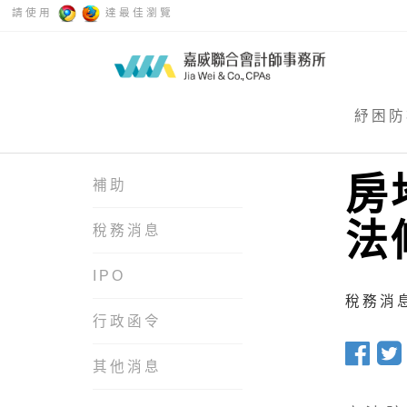
請使用
達最佳瀏覽
紓困防
房
補助
法
稅務消息
IPO
稅務消息 
行政函令
其他消息