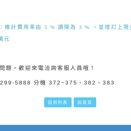
：推計費用率由 5 % 調降為 3 % ，並增訂上
 萬元
問題，歡迎來電洽詢客服人員哦！
 2299-5888 分機 372~375、382、383
回到列表
回首頁