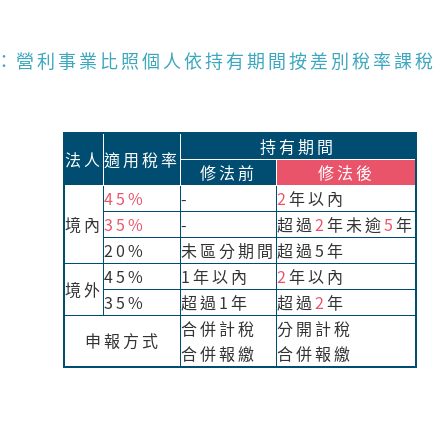
：營利事業比照個人依持有期間按差別稅率課稅
持有期間
法人
適用稅率
修法前
修法後
45%
-
2
年以內
境內
35%
-
超過
2
年未逾
5
年
20%
未區分期間
超過5年
45%
1年以內
2
年以內
境外
35%
超過1年
超過
2
年
合併計稅
分開計稅
申報方式
合併報繳
合併報繳