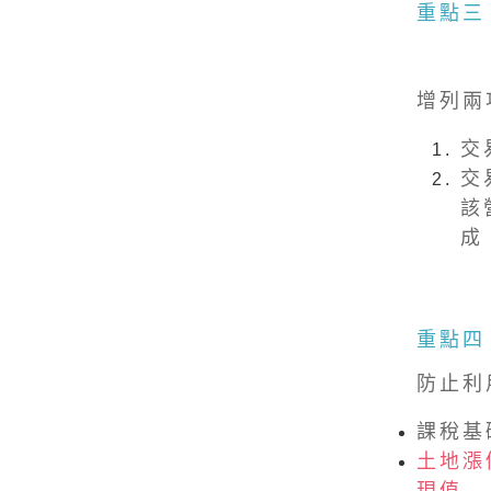
重點三
增列兩
交
交
該
成
重點四
防止利
課稅基礎
土地漲