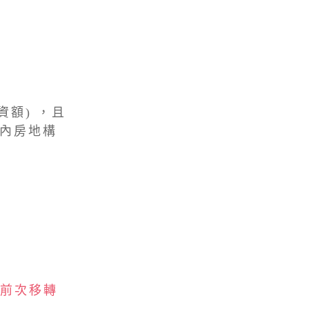
資額) ，且
境內房地構
 前次移轉