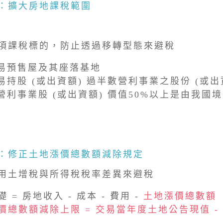
：擴大房地課稅範圍
項課稅標的，防止透過移轉型態來避稅
易預售屋及其座落基地
易持股 (或出資額) 過半數營利事業之股份 (或出
營利事業股 (或出資額) 價值50%以上是由我國
：修正土地漲價總數額減除規定
用土增稅與所得稅稅率差異來避稅
 = 房地收入 - 成本 - 費用 -
土地漲價總數額
價總數額減除上限 = 交易當年度土地公告現值 -