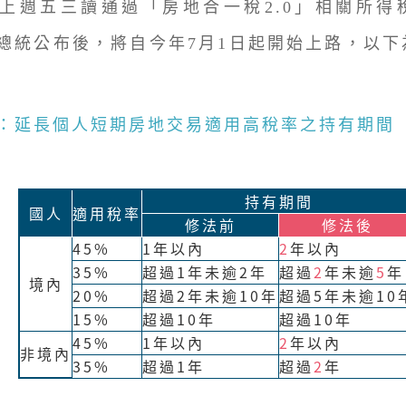
上週五三讀通過「房地合一稅2.0」相關所得
總統公布後，將自今年7月1日起開始上路，以下
：延長個人短期房地交易適用高稅率之持有期間
持有期間
國人
適用稅率
修法前
修法後
45%
1年以內
2
年以內
35%
超過1年未逾2年
超過
2
年未逾
5
年
境內
20%
超過2年未逾10年
超過5年未逾10
15%
超過10年
超過10年
45%
1年以內
2
年以內
非境內
35%
超過1年
超過
2
年