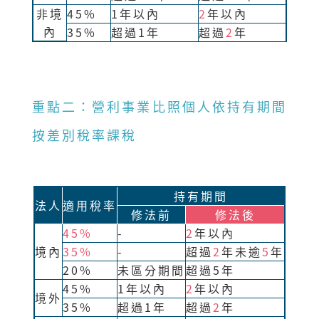
非境
45%
1年以內
2
年以內
內
35%
超過1年
超過
2
年
重點二：營利事業比照個人依持有期間
按差別稅率課稅
持有期間
法人
適用稅率
修法前
修法後
45%
-
2
年以內
境內
35%
-
超過
2
年未逾
5
年
20%
未區分期間
超過5年
45%
1年以內
2
年以內
境外
35%
超過1年
超過
2
年