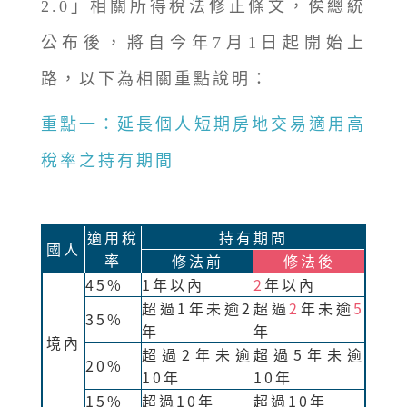
2.0」相關所得稅法修正條文，俟總統
公布後，將自今年7月1日起開始上
路，以下為相關重點說明：
重點一：延長個人短期房地交易適用高
稅率之持有期間
適用稅
持有期間
國人
率
修法前
修法後
45%
1年以內
2
年以內
超過1年未逾2
超過
2
年未逾
5
35%
年
年
境內
超過2年未逾
超過5年未逾
20%
10年
10年
15%
超過10年
超過10年