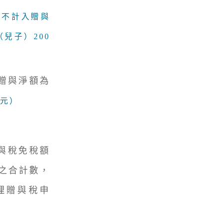
– 不計入贈與
兒子）200
算贈與淨額為
萬元）
贈與稅免稅額
元之合計數，
理贈與稅申