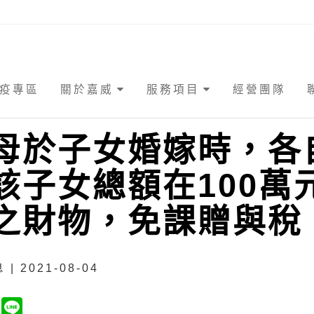
疫專區
關於嘉威
服務項目
經營團隊
母於子女婚嫁時，各
該子女總額在100萬
之財物，免課贈與稅
| 2021-08-04