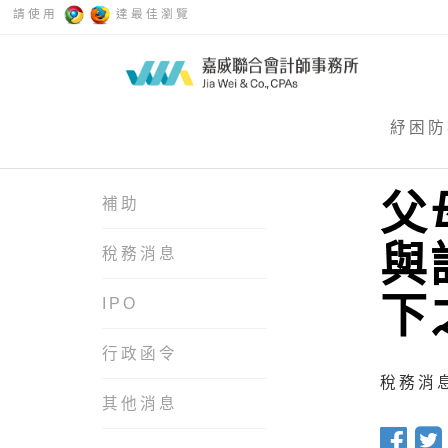
請使用
達最佳瀏覽
紓困防
父
補助
與
稅務消息
下
IPO
行政函令
稅務消息 
其他消息