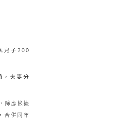
與兒子200
婚，夫妻分
時，除應檢據
，合併同年