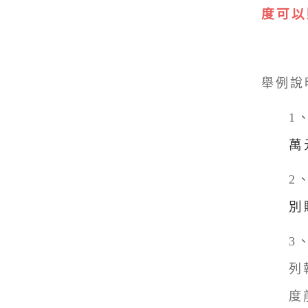
度可以
舉例說
1
萬
2
別
3
列
度