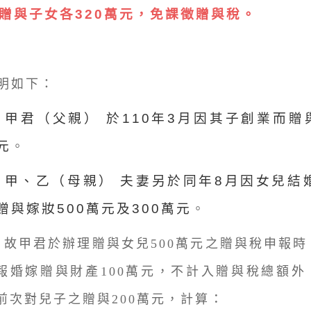
贈與子女各320萬元，免課徵贈與稅。
明如下：
、
甲君（父親） 於110年3月因其子創業而贈
元
。
、
甲、乙（母親） 夫妻另於同年8月因女兒結
贈與嫁妝500萬元及300萬元
。
、
故甲君於辦理贈與女兒500萬元之贈與稅申報
報婚嫁贈與財產100萬元，不計入贈與稅總額外
：
前次對兒子之贈與200萬元，計算