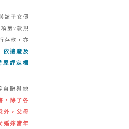
與該子女價
1項第7款規
行存款，亦
，依遺產及
房屋評定標
得自贈與總
時，除了各
稅外，父母
女婚嫁當年