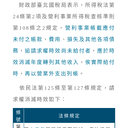
財政部臺北國稅局表示，所得稅法第
24條第2項及營利事業所得稅查核準則
第108條之2規定，
營利事業帳載應付
未付之帳款
、
費用
、
損失及其他各項債
務
，
逾請求權時效尚未給付者
，
應於時
效消滅年度轉列其他收入
，
俟實際給付
時
，
再以營業外支出列帳
。
依民法第125條至第127條規定，請
求權消滅時效如下：
條
法條規定
號
第