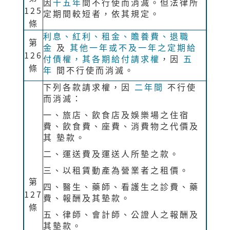
因
十五年
間不行使而消滅。但法律所
125
定期間較短者，依其規定。
條
利息、紅利、租金、贍養費、退職
第
金
及
其他一年或不及一年之定期給
126
付債權，其各期給付請求權
，因
五
條
年
間不行使而消滅。
下列各款請求權，因
二年間
不行使
而消滅：
一、旅店、飲食店及娛樂場之住宿
費、飲食費、座費、消費物之代價及
其 墊款。
二、運送費及運送人所墊之款。
三、以租賃動產為營業者之租價。
第
四、醫生、藥師、看護生之診費、藥
127
費、報酬及其墊款。
條
五、律師、會計師、公證人之報酬及
其墊款。