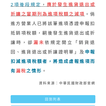
2項後段規定
，
應於發生進貨退出或
折讓之當期列為進項稅額之減項
。倘
進方營業人已將該筆進項憑證申報扣
抵銷項稅額，嗣後發生進貨退出或折
讓時，卻
漏未
依規定開立「銷貨退
回、進貨退出或折讓證明單」及
申報
扣減進項稅額者，將造成虛報進項而
有
漏稅
之情形
。
資料來源：中華民國財政部官網
回到列表