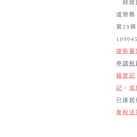
財政部
或勞務
第29
1090
達新臺
申請稅
籍登記
記
，
或
已達起
業稅法