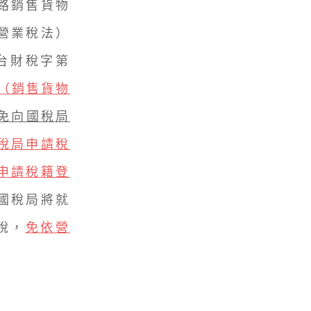
路銷售貨物
營業稅法）
日台財稅字第
（銷售貨物
免向國稅局
稅局申請稅
申請稅籍登
國稅局將就
稅，
免依營