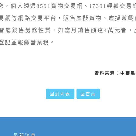
您，個人透過8591寶物交易網、i7391輕鬆交易網、
易網等網路交易平台，販售虛擬寶物、虛擬遊戲
皆屬銷售勞務性質，如當月銷售額達4萬元者，
登記並報繳營業稅。
資料來源：中華民
回到列表
回首頁
最新消息