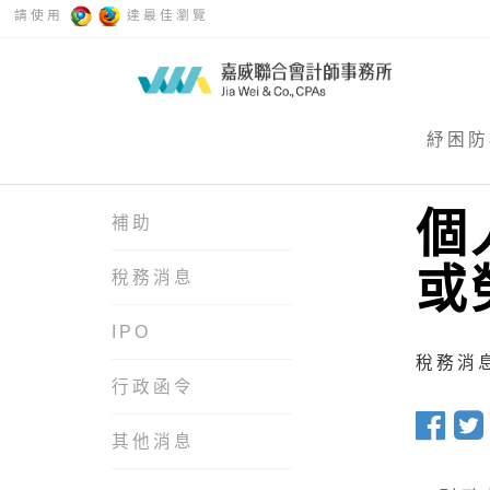
請使用
達最佳瀏覽
紓困防
個
補助
或
稅務消息
IPO
稅務消息 
行政函令
其他消息