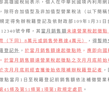
高雄國稅局表示，個人在中華民國境內利用網
，除符合加值型及非加值型營業稅法（以下簡稱
條規定得免辦稅籍登記及依財政部109年1月31
4512340號令釋，其
當月銷售額
未達營業稅起徵點
幣（下同）8萬元或銷售勞務達4萬元）
，
得暫時
籍登記外
，
於當月銷售額達起徵點時
，
應即向國
。
於當月銷售額達營業稅起徵點之次月月底前始
於次月月底前經查獲後始依限補辦稅籍登記者
，
徵點當月1日至稅籍登記前銷售額依法補徵營業
第45條及第51條第1項第1款規定處罰
。