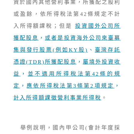
資於國內其他營利事業，所獲配之股利
或盈餘，依所得稅法第42條規定不計
入所得額課稅；但是
投資國外公司所
獲配股息
，
或者是投資海外公司來臺募
集與發行股票(例如KY股)
、
臺灣存託
憑證(TDR)所獲配股息
，
屬境外投資收
益
，
並不適用所得稅法第42條的規
定
，
應依所得稅法第3條第2項規定
，
計入所得額課徵營利事業所得稅
。
舉例說明，國內甲公司(會計年度採