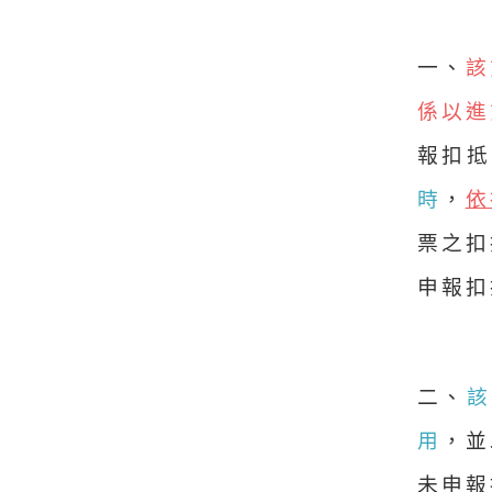
一、
該
係以進
報扣
時
，
依
票之扣
申報扣
二、
用
，並
未申報