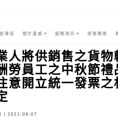
疫專區
關於嘉威
服務項目
經營團隊
業人將供銷售之貨物
酬勞員工之中秋節禮
注意開立統一發票之
定
| 2021-09-07