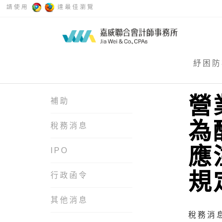
請使用
達最佳瀏覽
紓困防
營
補助
為
稅務消息
應
IPO
規
行政函令
其他消息
稅務消息 