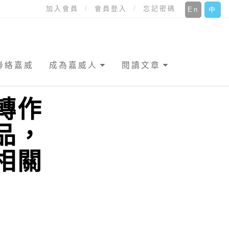
加入會員
會員登入
忘記密碼
En
中
聯絡嘉威
成為嘉威人
閱讀文章
轉作
品，
相關