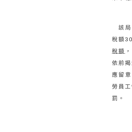
該局舉
稅額30
稅額
，
依前揭
應留意
勞員工
罰。