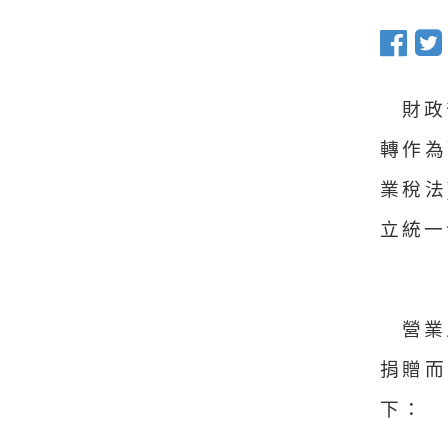
財政
轉作為
業稅法
立統一
營業
捐贈
下：