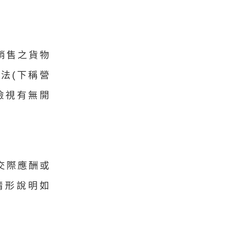
銷售之貨物
法(下稱營
檢視有無開
交際應酬或
情形說明如