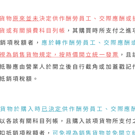
貨物
原來並未
決定供作酬勞員工、交際應酬或
貨或有關損費科目列帳
，其購買時所支付之進
抵銷項稅額者，
應於轉作酬勞員工、交際應酬
視為銷售貨物規定，按時價開立統一發票
，且
抵聯應由營業人於開立後自行截角或加蓋戳記
抵銷項稅額。
該貨物於購入時
已決定
供作酬勞員工、交際應
以各該有關科目列帳，且購入該項貨物所支付
扣抵銷項稅額者，
可免視為銷售貨物並免開立