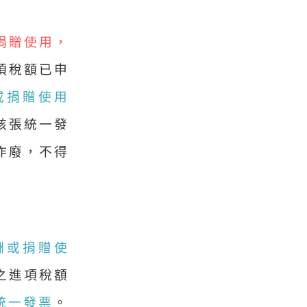
捐贈使用，
項稅額已申
或捐贈使用
該張統一發
作廢，不得
酬或捐贈使
之進項稅額
統一發票
。