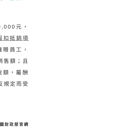
000元，
報扣抵銷項
餽贈員工，
銷售額；且
稅額，屬酬
反規定而受
國財政部官網