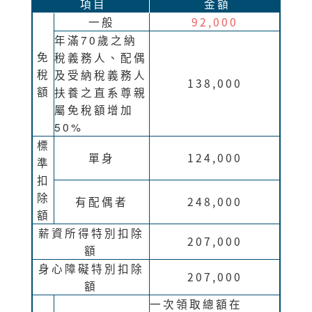
項目
金額
一般
92,000
年滿70歲之納
免
稅義務人、配偶
稅
及受納稅義務人
138,000
額
扶養之直系尊親
屬免稅額增加
50%
標
單身
124,000
準
扣
除
有配偶者
248,000
額
薪資所得特別扣除
207,000
額
身心障礙特別扣除
207,000
額
一次領取總額在