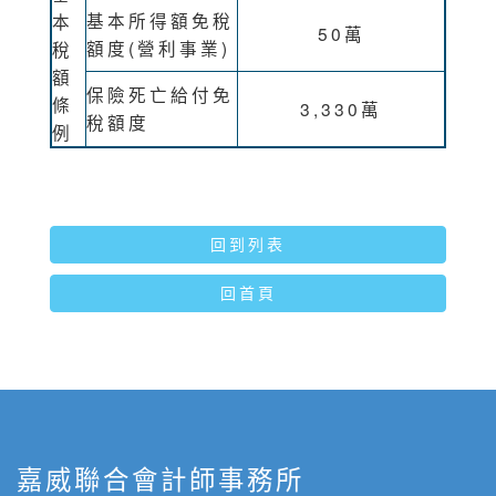
基本所得額免稅
本
50萬
額度(營利事業)
稅
額
保險死亡給付免
條
3,330萬
稅額度
例
回到列表
回首頁
嘉威聯合會計師事務所