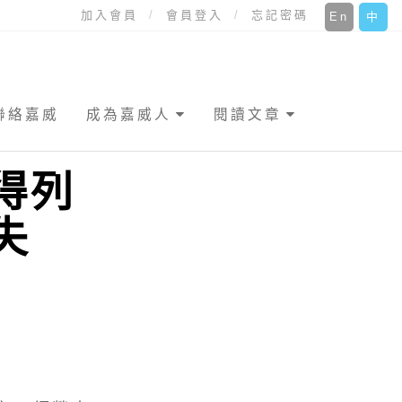
加入會員
會員登入
忘記密碼
En
中
聯絡嘉威
成為嘉威人
閱讀文章
得列
失