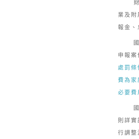
財政
業及附
報金、
國稅局
申報案
處罰條
費為家
必要費
國稅
則詳實
行調整