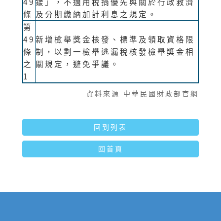
49
鍰」，不適用稅捐優先與關於行政救濟
條
及分期繳納加計利息之規定。
第
49
新增檢舉獎金核發、標準及領取資格限
條
制，以劃一檢舉逃漏稅核發檢舉獎金相
之
關規定，避免爭議。
1
資料來源 中華民國財政部官網
回到列表
回首頁