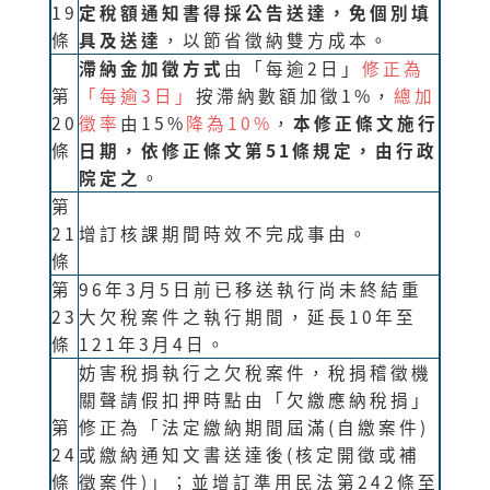
19
定稅額通知書得採公告送達，免個別填
條
具及送達
，以節省徵納雙方成本。
滯納金加徵方式
由「每逾2日」
修正為
第
「每逾3日」
按滯納數額加徵1%，
總加
20
徵率
由15%
降為10%
，
本修正條文施行
條
日期，依修正條文第51條規定，由行政
院定之
。
第
21
增訂核課期間時效不完成事由。
條
第
96年3月5日前已移送執行尚未終結重
23
大欠稅案件之執行期間，延長10年至
條
121年3月4日。
妨害稅捐執行之欠稅案件，稅捐稽徵機
關聲請假扣押時點由「欠繳應納稅捐」
第
修正為「法定繳納期間屆滿(自繳案件)
24
或繳納通知文書送達後(核定開徵或補
條
徵案件)」；並增訂準用民法第242條至