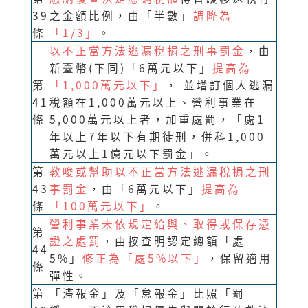
39
之金額比例，由「半數」
調降為
條
「1/3」
。
以不正當方法逃漏稅捐之刑事罰金
，由
新臺幣(下同)「6萬元以下」
提高為
第
「1,000萬元以下」
， 並增訂個人逃漏
41
稅額在1,000萬元以上、營利事業在
條
5,000萬元以上者，加重處罰，「處1
年以上7年以下有期徒刑，併科1,000
萬元以上1億元以下罰金」。
第
教唆或幫助以不正當方法逃漏稅捐之刑
43
事罰金
，由「6萬元以下」
提高為
條
「100萬元以下」
。
營利事業未依規定給與、取得或保存憑
第
證之處罰
，由按查明認定總額「處
44
5%」
修正為「處5%以下」
，保留適用
條
彈性。
第
「滯報金」及「怠報金」比照「罰