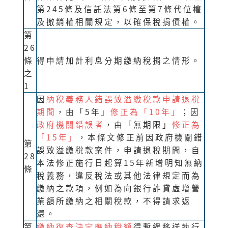
第245條及信託法第6條至第7條代位權
及撤銷權相關規定，以確保稅捐債權。
第
26
條
得申請加計利息分期繳納稅捐之情形。
之
1
因
納稅義務人錯誤致溢繳稅款申請退稅
期間
，由「5年」
修正為「10年」
；因
政府機關錯誤者
，由「無期限」
修正為
「15年」
，本條文修正前因政府機關錯
第
誤致溢繳稅款案件，申請退稅期間，自
28
本法修正施行日起算15年新增明知無納
條
稅義務，違反稅法或其他法律規定而為
繳納之款項，例如為向銀行詐貸虛增營
業額所繳納之相關稅款，不得請求返
還。
第
繳納復查決定應納稅額
得暫緩移送執行